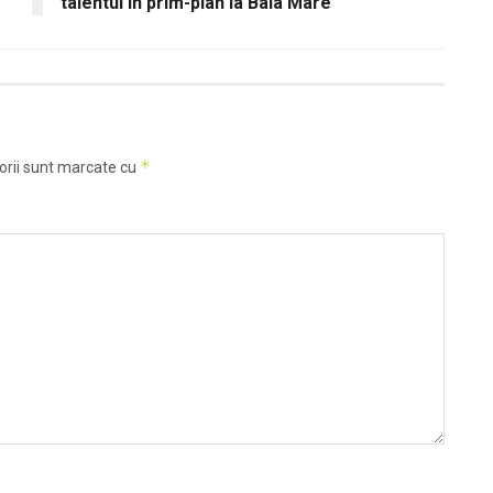
talentul în prim-plan la Baia Mare
*
orii sunt marcate cu