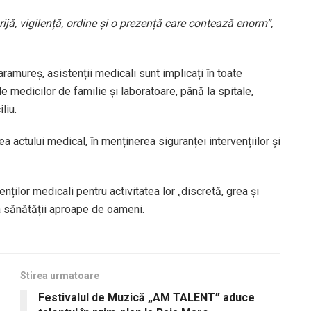
ijă, vigilență, ordine și o prezență care contează enorm”,
Maramureș, asistenții medicali sunt implicați în toate
 medicilor de familie și laboratoare, până la spitale,
liu.
ea actului medical, în menținerea siguranței intervențiilor și
ilor medicali pentru activitatea lor „discretă, grea și
ea sănătății aproape de oameni.
Stirea urmatoare
Festivalul de Muzică „AM TALENT” aduce