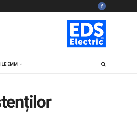
ILE EMM
tenților