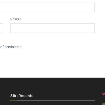
Sit web
nfidentialitate.
S
Stiri Recente