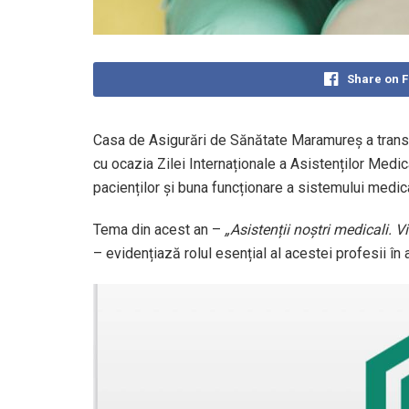
Share on 
Casa de Asigurări de Sănătate Maramureș a transm
cu ocazia Zilei Internaționale a Asistenților Medica
pacienților și buna funcționare a sistemului medica
Tema din acest an –
„Asistenții noștri medicali. V
– evidențiază rolul esențial al acestei profesii în a