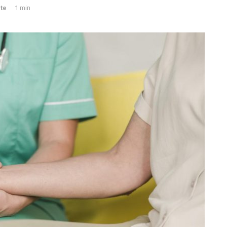
te
1 min