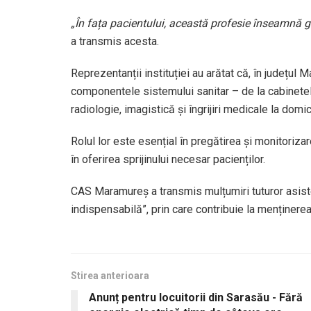
„În fața pacientului, această profesie înseamnă gr
a transmis acesta.
Reprezentanții instituției au arătat că, în județul 
componentele sistemului sanitar – de la cabinetele
radiologie, imagistică și îngrijiri medicale la domici
Rolul lor este esențial în pregătirea și monitorizar
în oferirea sprijinului necesar pacienților.
CAS Maramureș a transmis mulțumiri tuturor asistenț
indispensabilă”, prin care contribuie la menținer
Stirea anterioara
Anunț pentru locuitorii din Sarasău - Fără