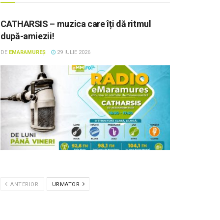
CATHARSIS – muzica care îți dă ritmul
după-amiezii!
DE
EMARAMUREȘ
29 IULIE 2026
ANTERIOR
URMATOR