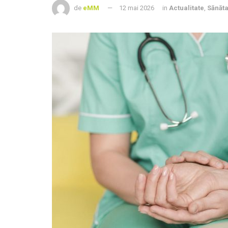
de
eMM
12 mai 2026
in
Actualitate
,
Sănăta