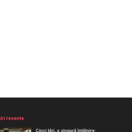
tiri recente
Cinci țări, o singură întâlnire: