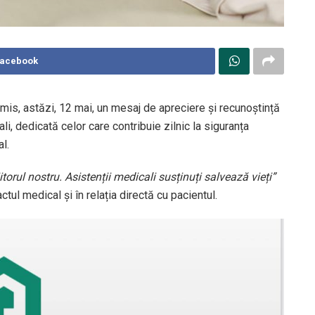
Facebook
is, astăzi, 12 mai, un mesaj de apreciere și recunoștință
li, dedicată celor care contribuie zilnic la siguranța
l.
iitorul nostru. Asistenții medicali susținuți salvează vieți”
ctul medical și în relația directă cu pacientul.