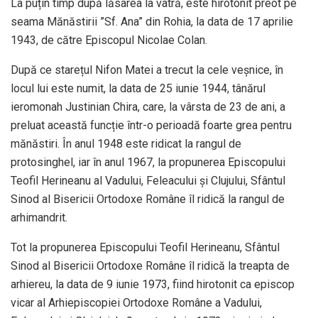
La puțin timp după lăsarea la vatră, este hirotonit preot pe
seama Mănăstirii ”Sf. Ana” din Rohia, la data de 17 aprilie
1943, de către Episcopul Nicolae Colan.
După ce starețul Nifon Matei a trecut la cele veșnice, în
locul lui este numit, la data de 25 iunie 1944, tânărul
ieromonah Justinian Chira, care, la vârsta de 23 de ani, a
preluat această funcție într-o perioadă foarte grea pentru
mănăstiri. În anul 1948 este ridicat la rangul de
protosinghel, iar în anul 1967, la propunerea Episcopului
Teofil Herineanu al Vadului, Feleacului și Clujului, Sfântul
Sinod al Bisericii Ortodoxe Române îl ridică la rangul de
arhimandrit.
Tot la propunerea Episcopului Teofil Herineanu, Sfântul
Sinod al Bisericii Ortodoxe Române îl ridică la treapta de
arhiereu, la data de 9 iunie 1973, fiind hirotonit ca episcop
vicar al Arhiepiscopiei Ortodoxe Române a Vadului,