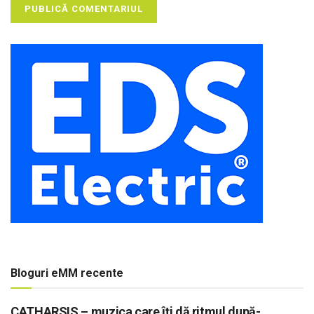
Bloguri eMM recente
CATHARSIS – muzica care îți dă ritmul după-