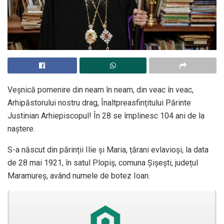
Veșnică pomenire din neam în neam, din veac în veac,
Arhipăstorului nostru drag, Înaltpreasfințitului Părinte
Justinian Arhiepiscopul! În 28 se împlinesc 104 ani de la
naștere.
S-a născut din părinții Ilie și Maria, țărani evlavioși, la data
de 28 mai 1921, în satul Plopiș, comuna Șișești, județul
Maramureș, având numele de botez Ioan.