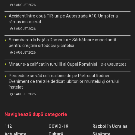
6 AUGUST 2026
Accident între două TIR-uri pe Autostrada A10. Un șofer a
rămas încarcerat
6 AUGUST 2026
Schimbarea la Faţă a Domnului – Sărbătoare importantă
pentru creştinii ortodocşi şi catolici
6 AUGUST 2026
Minaur s-a calificat în turul III al Cupei României
6 AUGUST 2026
Perseidele se văd cel mai bine de pe Pietrosul Rodnei.
Eveniment de trei zile dedicat iubitorilor muntelui și cerului
înstelat
6 AUGUST 2026
Navighează după categorie
112
COVID-19
Război În Ucraina
Actualitate
Cultură
Sănătate