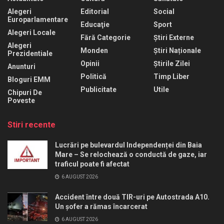
Alegeri
Editorial
Social
Europarlamentare
Educaţie
Sport
Alegeri Locale
Fără Categorie
Știri Externe
Alegeri
Monden
Știri Naționale
Prezidentiale
Opinii
Știrile Zilei
Anunturi
Politică
Timp Liber
Bloguri EMM
Publicitate
Utile
Chipuri De
Poveste
Stiri recente
Lucrări pe bulevardul Independenței din Baia
Mare – Se relochează o conductă de gaze, iar
traficul poate fi afectat
6 AUGUST 2026
Accident între două TIR-uri pe Autostrada A10.
Un șofer a rămas încarcerat
6 AUGUST 2026