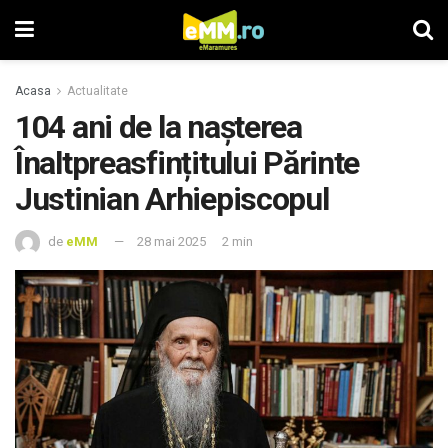
Acasa
Actualitate
104 ani de la nașterea
Înaltpreasfințitului Părinte
Justinian Arhiepiscopul
de
eMM
28 mai 2025
2 min