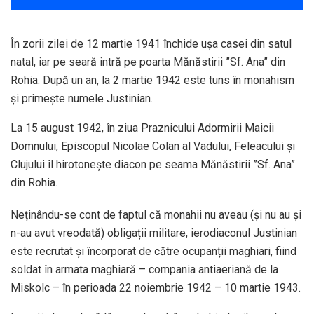
În zorii zilei de 12 martie 1941 închide ușa casei din satul
natal, iar pe seară intră pe poarta Mănăstirii ”Sf. Ana” din
Rohia. După un an, la 2 martie 1942 este tuns în monahism
și primește numele Justinian.
La 15 august 1942, în ziua Praznicului Adormirii Maicii
Domnului, Episcopul Nicolae Colan al Vadului, Feleacului și
Clujului îl hirotonește diacon pe seama Mănăstirii ”Sf. Ana”
din Rohia.
Neținându-se cont de faptul că monahii nu aveau (și nu au și
n-au avut vreodată) obligații militare, ierodiaconul Justinian
este recrutat și încorporat de către ocupanții maghiari, fiind
soldat în armata maghiară – compania antiaeriană de la
Miskolc – în perioada 22 noiembrie 1942 – 10 martie 1943.