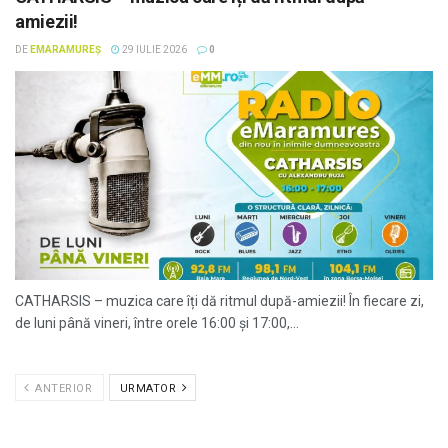
amiezii!
DE
EMARAMUREȘ
29 IULIE 2026
0
CATHARSIS – muzica care îți dă ritmul după-amiezii! În fiecare zi,
de luni până vineri, între orele 16:00 și 17:00,...
ANTERIOR
URMATOR