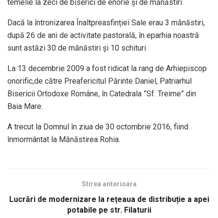
temelie la zeci de biserici de enorie și de mănăstiri.
Dacă la întronizarea Înaltpreasfinției Sale erau 3 mănăstiri,
după 26 de ani de activitate pastorală, în eparhia noastră
sunt astăzi 30 de mănăstiri și 10 schituri.
La 13 decembrie 2009 a fost ridicat la rang de Arhiepiscop
onorific,de către Preafericitul Părinte Daniel, Patriarhul
Bisericii Ortodoxe Române, în Catedrala ”Sf. Treime” din
Baia Mare.
A trecut la Domnul în ziua de 30 octombrie 2016, fiind
înmormântat la Mănăstirea Rohia.
Stirea anterioara
Lucrări de modernizare la rețeaua de distribuție a apei
potabile pe str. Filaturii