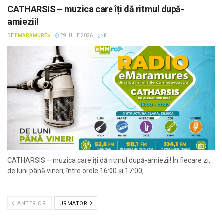
CATHARSIS – muzica care îți dă ritmul după-
amiezii!
DE
EMARAMUREȘ
29 IULIE 2026
0
CATHARSIS – muzica care îți dă ritmul după-amiezii! În fiecare zi,
de luni până vineri, între orele 16:00 și 17:00,...
ANTERIOR
URMATOR