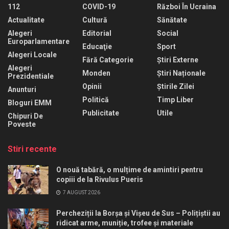
112
COVID-19
Război În Ucraina
Actualitate
Cultură
Sănătate
Alegeri
Editorial
Social
Europarlamentare
Educaţie
Sport
Alegeri Locale
Fără Categorie
Știri Externe
Alegeri
Monden
Știri Naționale
Prezidentiale
Opinii
Știrile Zilei
Anunturi
Politică
Timp Liber
Bloguri EMM
Publicitate
Utile
Chipuri De
Poveste
Stiri recente
O nouă tabără, o mulțime de amintiri pentru
copiii de la Rivulus Pueris
7 AUGUST 2026
Percheziții la Borșa și Vișeu de Sus – Polițiștii au
ridicat arme, muniție, trofee și materiale