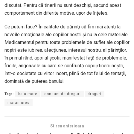
discutat. Pentru că tinerii nu sunt deschiși, ascund acest
comportament din diferite motive, ușor de înțeles.
Ce putem face? În calitate de părinţi să fim mai atenţi la
nevoile emoţionale ale copiilor noştri şi nu la cele materiale.
Medicamentul pentru toate problemele de suflet ale copiilor
noştri este iubirea, afecţiunea, interesul nostru, al părinţilor,
în primul rând, apoi al şcolii, manifestat faţă de problemele,
fricile, angoasele cu care se confruntă copiii/tinerii noştri,
într-o societate cu viitor incert, plină de tot felul de tentații,
dominată de puterea banului.
Tags:
baia mare
consum de droguri
droguri
maramures
Stirea anterioara