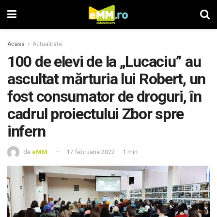
Acasa
Actualitate
100 de elevi de la „Lucaciu” au
ascultat mărturia lui Robert, un
fost consumator de droguri, în
cadrul proiectului Zbor spre
infern
de
eMM
17 februarie 2022
1 min