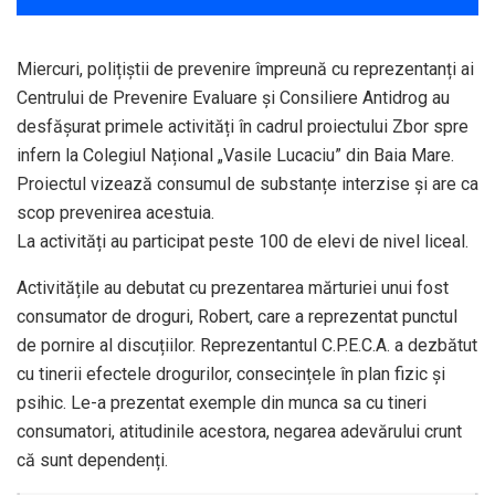
Miercuri, polițiștii de prevenire împreună cu reprezentanți ai
Centrului de Prevenire Evaluare și Consiliere Antidrog au
desfășurat primele activități în cadrul proiectului Zbor spre
infern la Colegiul Național „Vasile Lucaciu” din Baia Mare.
Proiectul vizează consumul de substanțe interzise și are ca
scop prevenirea acestuia.
La activități au participat peste 100 de elevi de nivel liceal.
Activitățile au debutat cu prezentarea mărturiei unui fost
consumator de droguri, Robert, care a reprezentat punctul
de pornire al discuțiilor. Reprezentantul C.P.E.C.A. a dezbătut
cu tinerii efectele drogurilor, consecințele în plan fizic și
psihic. Le-a prezentat exemple din munca sa cu tineri
consumatori, atitudinile acestora, negarea adevărului crunt
că sunt dependenți.