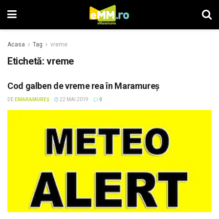
Acasa
Tag
vreme
Etichetă: vreme
Cod galben de vreme rea în Maramureș
DE
EMARAMUREȘ
22 MAI 2019
0