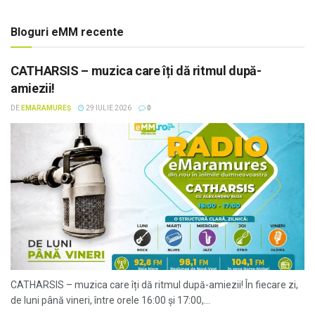
Bloguri eMM recente
CATHARSIS – muzica care îți dă ritmul după-
amiezii!
DE
EMARAMUREȘ
29 IULIE 2026
0
CATHARSIS – muzica care îți dă ritmul după-amiezii! În fiecare zi,
de luni până vineri, între orele 16:00 și 17:00,...