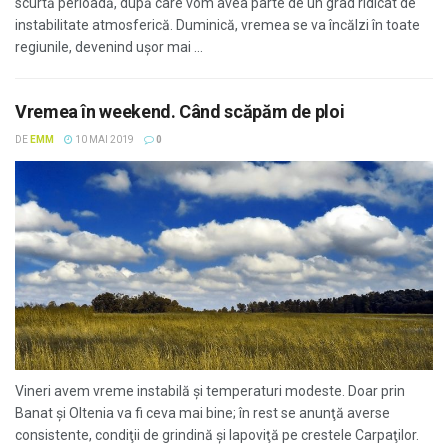
scurtă perioadă, după care vom avea parte de un grad ridicat de
instabilitate atmosferică. Duminică, vremea se va încălzi în toate
regiunile, devenind ușor mai ...
Vremea în weekend. Când scăpăm de ploi
DE
EMM
10 MAI 2019
0
Vineri avem vreme instabilă şi temperaturi modeste. Doar prin
Banat şi Oltenia va fi ceva mai bine; în rest se anunţă averse
consistente, condiţii de grindină şi lapoviţă pe crestele Carpaţilor.