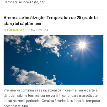
Sâmbătă se încălzeşte, dar ...
Vremea se încălzește. Temperaturi de 25 grade la
sfârșitul săptămânii
DE
EMARAMUREȘ
9 MAI 2019
0
Vremea va continua sã se încãlzeascã în cea mai mare parte a
ţãrii, dar valorile termice diurne vor fi în continuare mai scãzute
decât normele perioadei. Cerul va fi variabil, cu înnorãri temporar
accentuate ziua ...