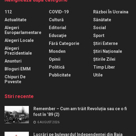
112
COVID-19
Război În Ucraina
Actualitate
Cultură
Sănătate
Alegeri
Editorial
Social
Europarlamentare
Educaţie
Sport
Alegeri Locale
Fără Categorie
Știri Externe
Alegeri
Monden
Știri Naționale
Prezidentiale
Opinii
Știrile Zilei
Anunturi
Politică
Timp Liber
Bloguri EMM
Publicitate
Utile
Chipuri De
Poveste
Stiri recente
Remember – Cum am trăit Revoluția sau ce o fi
fost în ’89 (2)
6 AUGUST 2026
Lucrări pe bulevardul Independenței din Baia