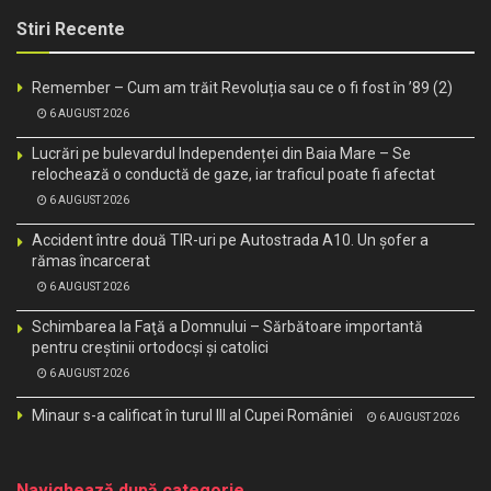
Stiri Recente
Remember – Cum am trăit Revoluția sau ce o fi fost în ’89 (2)
6 AUGUST 2026
Lucrări pe bulevardul Independenței din Baia Mare – Se
relochează o conductă de gaze, iar traficul poate fi afectat
6 AUGUST 2026
Accident între două TIR-uri pe Autostrada A10. Un șofer a
rămas încarcerat
6 AUGUST 2026
Schimbarea la Faţă a Domnului – Sărbătoare importantă
pentru creştinii ortodocşi şi catolici
6 AUGUST 2026
Minaur s-a calificat în turul III al Cupei României
6 AUGUST 2026
Navighează după categorie