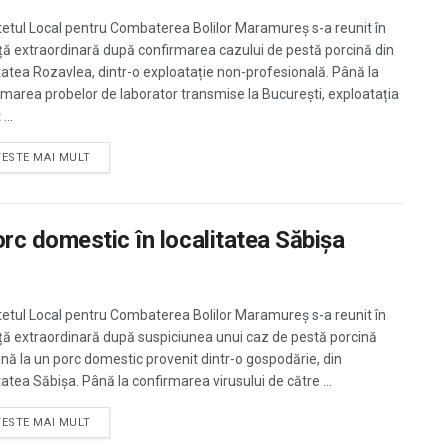
etul Local pentru Combaterea Bolilor Maramureș s-a reunit în
ță extraordinară după confirmarea cazului de pestă porcină din
itatea Rozavlea, dintr-o exploatație non-profesională. Până la
rmarea probelor de laborator transmise la București, exploatația
...
TESTE MAI MULT
rc domestic în localitatea Săbișa
etul Local pentru Combaterea Bolilor Maramureș s-a reunit în
ță extraordinară după suspiciunea unui caz de pestă porcină
ană la un porc domestic provenit dintr-o gospodărie, din
tatea Săbișa. Până la confirmarea virusului de către ...
TESTE MAI MULT