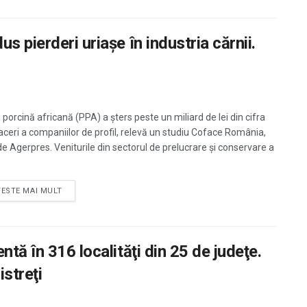
 pierderi uriașe în industria cărnii.
 porcină africană (PPA) a şters peste un miliard de lei din cifra
aceri a companiilor de profil, relevă un studiu Coface România,
 de Agerpres. Veniturile din sectorul de prelucrare şi conservare a
TESTE MAI MULT
tă în 316 localităţi din 25 de judeţe.
streţi