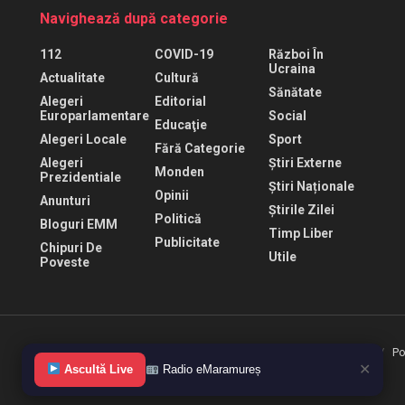
Navighează după categorie
112
COVID-19
Război În
Ucraina
Actualitate
Cultură
Sănătate
Alegeri
Editorial
Europarlamentare
Social
Educaţie
Alegeri Locale
Sport
Fără Categorie
Alegeri
Știri Externe
Monden
Prezidentiale
Știri Naționale
Opinii
Anunturi
Știrile Zilei
Politică
Bloguri EMM
Timp Liber
Publicitate
Chipuri De
Utile
Poveste
Termeni de folosire
Politica de confidentialitate
Po
✕
Ascultă Live
Radio eMaramureș