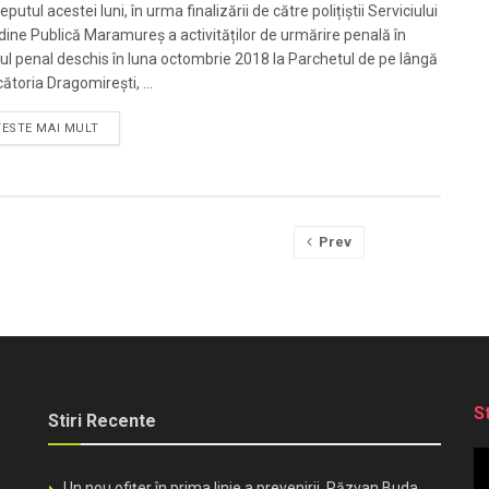
eputul acestei luni, în urma finalizării de către polițiștii Serviciului
dine Publică Maramureș a activităților de urmărire penală în
ul penal deschis în luna octombrie 2018 la Parchetul de pe lângă
ătoria Dragomirești, ...
TESTE MAI MULT
Prev
S
Stiri Recente
Un nou ofițer în prima linie a prevenirii. Răzvan Buda,