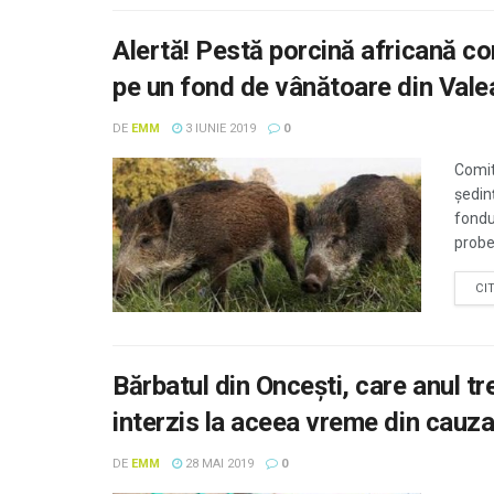
Alertă! Pestă porcină africană co
pe un fond de vânătoare din Vale
DE
EMM
3 IUNIE 2019
0
Comit
ședin
fondu
probel
CI
Bărbatul din Onceşti, care anul tre
interzis la aceea vreme din cauza 
DE
EMM
28 MAI 2019
0