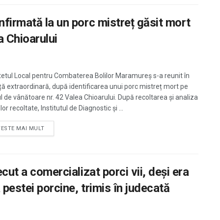
nfirmată la un porc mistreț găsit mort
a Chioarului
etul Local pentru Combaterea Bolilor Maramureș s-a reunit în
ță extraordinară, după identificarea unui porc mistreț mort pe
l de vânătoare nr. 42 Valea Chioarului. După recoltarea și analiza
or recoltate, Institutul de Diagnostic și ...
TESTE MAI MULT
cut a comercializat porci vii, deşi era
pestei porcine, trimis în judecată