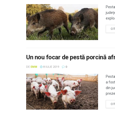
Pesta
judeţ
exploa
CI
Un nou focar de pestă porcină afr
DE
EMM
8 IULIE 2019
0
Pesta 
a fos
din j
prezen
CI