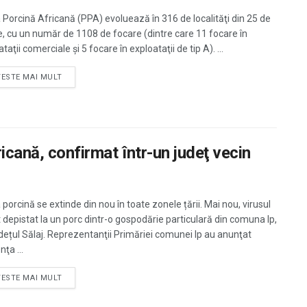
 Porcină Africană (PPA) evoluează în 316 de localităţi din 25 de
e, cu un număr de 1108 de focare (dintre care 11 focare în
taţii comerciale şi 5 focare în exploataţii de tip A). ...
TESTE MAI MULT
icană, confirmat într-un judeţ vecin
porcină se extinde din nou în toate zonele țării. Mai nou, virusul
t depistat la un porc dintr-o gospodărie particulară din comuna Ip,
udețul Sălaj. Reprezentanţii Primăriei comunei Ip au anunţat
ţa ...
TESTE MAI MULT