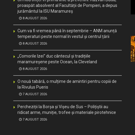
proaspăt absolvent al Facultății de Pompieri, a depus
jurământul la ISU Maramureș
8 AUGUST 2026
Cum va fi vremea până în septembrie – ANM anunță
temperaturi peste normal în vestul și centrul țării
8 AUGUST 2026
„Comorile Izei” duc cântecul și tradițiile
maramureșene peste Ocean, la Cleveland
8 AUGUST 2026
O nouă tabără, o mulțime de amintiri pentru copiii de
la Rivulus Pueris
7 AUGUST 2026
Percheziții la Borșa și Vișeu de Sus – Polițiștii au
ridicat arme, muniție, trofee și materiale pirotehnice
7 AUGUST 2026