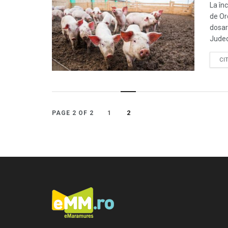
La înc
de Or
dosar
Judec
CI
1
2
PAGE 2 OF 2