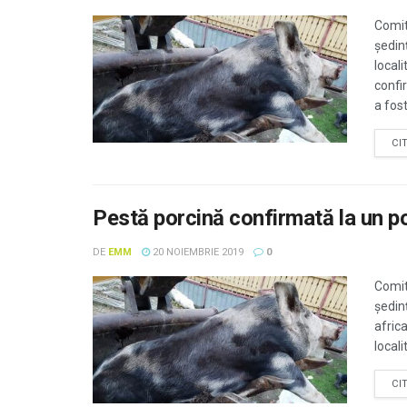
Comit
ședin
local
confi
a fost 
CI
Pestă porcină confirmată la un po
DE
EMM
20 NOIEMBRIE 2019
0
Comit
ședin
afric
locali
CI