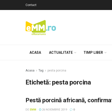
Contact
ACASA
ACTUALITATE
TIMP LIBER
Acasa
Tag
pesta porcina
Etichetă: pesta porcina
Pestă porcină africană, confirmat
DE
EMM
26 NOIEMBRIE 2019
0