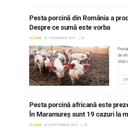
Pesta porcină din România a produs
Despre ce sumă este vorba
DE
EMM
7 NOIEMBRIE 2019
0
Pesta
de af
citat
...
CI
Pesta porcină africană este prezen
În Maramureş sunt 19 cazuri la mi
DE
EMM
4 SEPTEMBRIE 2019
0