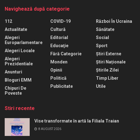
Navighează după categorie
112
COVID-19
Război În Ucraina
Actualitate
Cultură
Sănătate
Alegeri
Editorial
Social
Europarlamentare
Educaţie
Sport
Alegeri Locale
Fără Categorie
Știri Externe
Alegeri
Monden
Știri Naționale
Prezidentiale
Opinii
Știrile Zilei
Anunturi
Politică
Timp Liber
Bloguri EMM
Publicitate
Utile
Chipuri De
Poveste
Stiri recente
Vise transformate în artă la Filiala Traian
8 AUGUST 2026