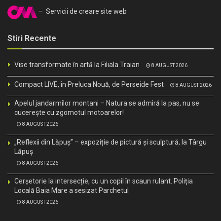
– Servicii de creare site web
Stiri Recente
Vise transformate în artă la Filiala Traian
8 AUGUST 2026
Compact LIVE, în Preluca Nouă, de Perseide Fest
8 AUGUST 2026
Apelul jandarmilor montani – Natura se admiră la pas, nu se
cucerește cu zgomotul motoarelor!
8 AUGUST 2026
„Reflexii din Lăpuș” – expoziție de pictură și sculptură, la Târgu
Lăpuș
8 AUGUST 2026
Cerșetorie la intersecție, cu un copil în scaun rulant. Poliția
Locală Baia Mare a sesizat Parchetul
8 AUGUST 2026