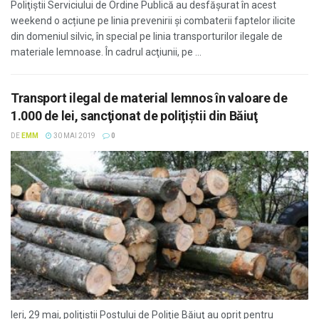
Poliţiştii Serviciului de Ordine Publică au desfăşurat în acest
weekend o acțiune pe linia prevenirii şi combaterii faptelor ilicite
din domeniul silvic, în special pe linia transporturilor ilegale de
materiale lemnoase. În cadrul acţiunii, pe ...
Transport ilegal de material lemnos în valoare de
1.000 de lei, sancţionat de poliţiştii din Băiuţ
DE
EMM
30 MAI 2019
0
Ieri, 29 mai, poliţiştii Postului de Poliţie Băiuţ au oprit pentru