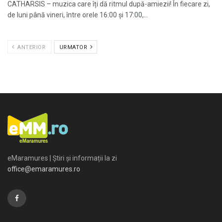
CATHARSIS – muzica care îți dă ritmul după-amiezii! În fiecare zi,
de luni până vineri, între orele 16:00 și 17:00,...
ANTERIOR
URMATOR
eMaramures | Știri și informații la zi
office@emaramures.ro