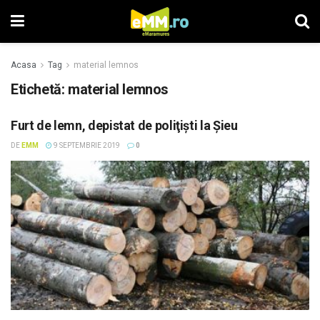
Acasa
Tag
material lemnos
Etichetă: material lemnos
Furt de lemn, depistat de poliţişti la Şieu
DE
EMM
9 SEPTEMBRIE 2019
0