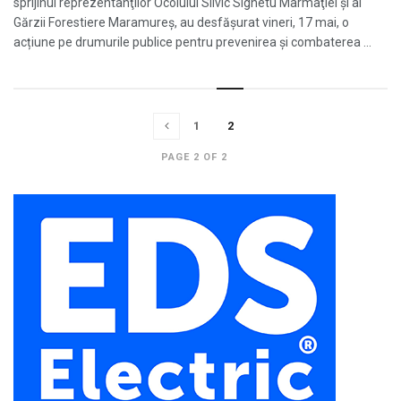
sprijinul reprezentanţilor Ocolului Silvic Sighetu Marmaţiei şi ai
Gărzii Forestiere Maramureş, au desfășurat vineri, 17 mai, o
acțiune pe drumurile publice pentru prevenirea și combaterea ...
1
2
PAGE 2 OF 2