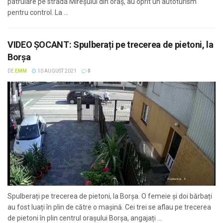
patrulare pe strada Mireșului din oraș, au oprit un autoturism
pentru control. La ...
VIDEO ȘOCANT: Spulberați pe trecerea de pietoni, la
Borșa
DE
EMM
10 AUGUST 2021
0
Spulberați pe trecerea de pietoni, la Borșa. O femeie și doi bărbați
au fost luați în plin de către o mașină. Cei trei se aflau pe trecerea
de pietoni în plin centrul orașului Borșa, angajați ...