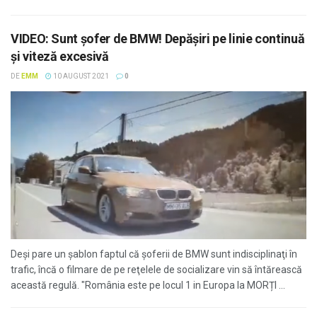
VIDEO: Sunt şofer de BMW! Depăşiri pe linie continuă
şi viteză excesivă
DE
EMM
10 AUGUST 2021
0
Deşi pare un şablon faptul că şoferii de BMW sunt indisciplinaţi în
trafic, încă o filmare de pe reţelele de socializare vin să întărească
această regulă. "România este pe locul 1 in Europa la MORȚI ...