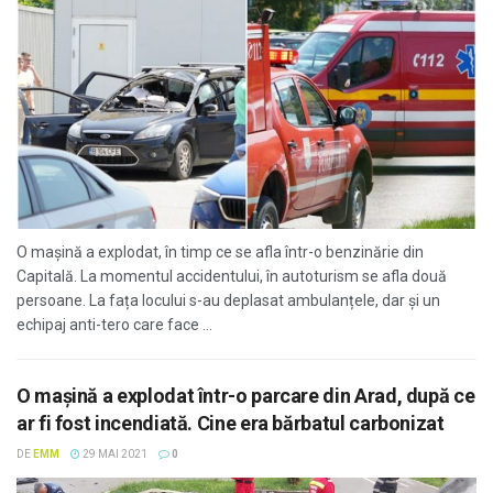
O mașină a explodat, în timp ce se afla într-o benzinărie din
Capitală. La momentul accidentului, în autoturism se afla două
persoane. La fața locului s-au deplasat ambulanțele, dar și un
echipaj anti-tero care face ...
O mașină a explodat într-o parcare din Arad, după ce
ar fi fost incendiată. Cine era bărbatul carbonizat
DE
EMM
29 MAI 2021
0