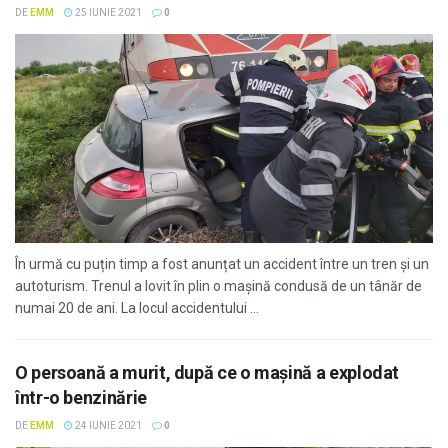
DE
EMM
25 IUNIE 2021
0
În urmă cu puțin timp a fost anunțat un accident între un tren și un
autoturism. Trenul a lovit în plin o mașină condusă de un tânăr de
numai 20 de ani. La locul accidentului ...
O persoană a murit, după ce o mașină a explodat
într-o benzinărie
DE
EMM
24 IUNIE 2021
0