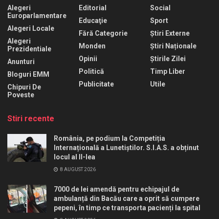
Alegeri
Editorial
Social
Europarlamentare
Educaţie
Sport
Alegeri Locale
Fără Categorie
Știri Externe
Alegeri
Monden
Știri Naționale
Prezidentiale
Opinii
Știrile Zilei
Anunturi
Politică
Timp Liber
Bloguri EMM
Publicitate
Utile
Chipuri De
Poveste
Stiri recente
România, pe podium la Competiția
Internațională a Lunetiștilor. S.I.A.S. a obținut
locul al II-lea
8 AUGUST 2026
7000 de lei amendă pentru echipajul de
ambulanță din Bacău care a oprit să cumpere
pepeni, în timp ce transporta pacienți la spital