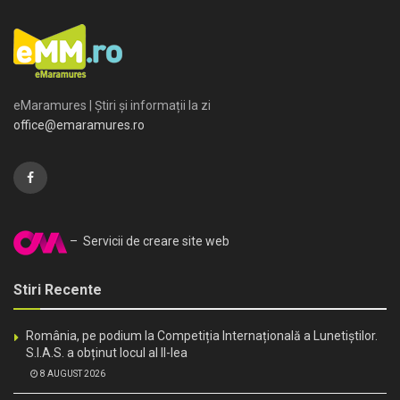
eMaramures | Știri și informații la zi
office@emaramures.ro
– Servicii de creare site web
Stiri Recente
România, pe podium la Competiția Internațională a Lunetiștilor.
S.I.A.S. a obținut locul al II-lea
8 AUGUST 2026