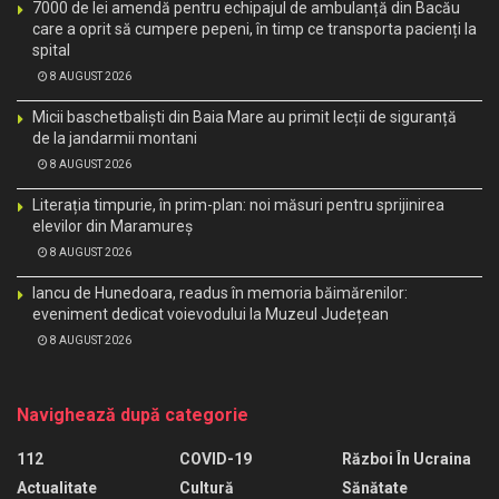
7000 de lei amendă pentru echipajul de ambulanță din Bacău
care a oprit să cumpere pepeni, în timp ce transporta pacienți la
spital
8 AUGUST 2026
Micii baschetbaliști din Baia Mare au primit lecții de siguranță
de la jandarmii montani
8 AUGUST 2026
Literația timpurie, în prim-plan: noi măsuri pentru sprijinirea
elevilor din Maramureș
8 AUGUST 2026
Iancu de Hunedoara, readus în memoria băimărenilor:
eveniment dedicat voievodului la Muzeul Județean
8 AUGUST 2026
Navighează după categorie
112
COVID-19
Război În Ucraina
Actualitate
Cultură
Sănătate