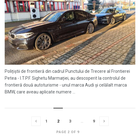
Polițiștii de frontieră din cadrul Punctului de Trecere al Frontierei
Petea - I.T.P.F. Sighetu Marmației, au descoperit la controlul de
frontieră două autoturisme - unul marca Audi și celălalt marca
BMW, care aveau aplicate numere ...
1
2
3
…
9
PAGE 2 OF 9