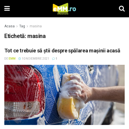
Acasa
Tag
masina
Etichetă: masina
Tot ce trebuie să știi despre spălarea mașinii acasă
DE
EMM
10 NOIEMBRIE 2021
1