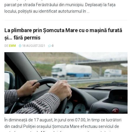
parcat pe strada Ferăstrăului din municipiu. Deplasați la fața
locului, polițiștii au identificat autoturismul în ...
La plimbare prin Şomcuta Mare cu o maşină furată
şi… fără permis
DE
EMM
18 AUGUST 2021
0
În dimineață de 17 august, în jurul orei 07.00, în timp ce lucrători
din cadrul Poliţiei orașului Şomcuta Mare efectuau serviciul de