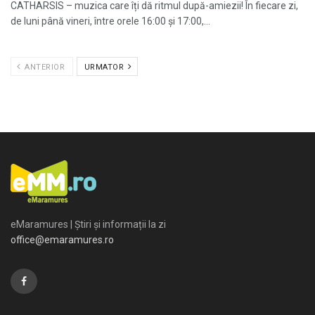
CATHARSIS – muzica care îți dă ritmul după-amiezii! În fiecare zi,
de luni până vineri, între orele 16:00 și 17:00,...
ANTERIOR
URMATOR
eMaramures | Știri și informații la zi
office@emaramures.ro