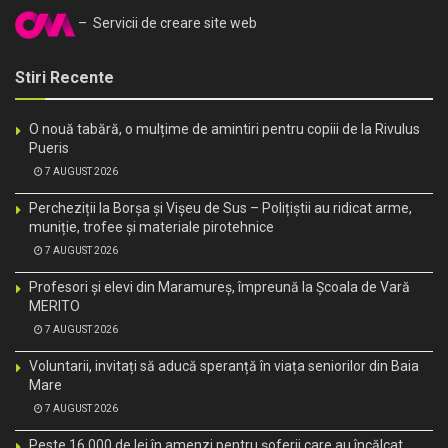
– Servicii de creare site web
Stiri Recente
O nouă tabără, o mulțime de amintiri pentru copiii de la Rivulus
Pueris
7 AUGUST 2026
Percheziții la Borșa și Vișeu de Sus – Polițiștii au ridicat arme,
muniție, trofee și materiale pirotehnice
7 AUGUST 2026
Profesori și elevi din Maramureș, împreună la Școala de Vară
MERITO
7 AUGUST 2026
Voluntarii, invitați să aducă speranță în viața seniorilor din Baia
Mare
7 AUGUST 2026
Peste 16.000 de lei în amenzi pentru șoferii care au încălcat