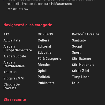
restricțiile impuse de caniculă în Maramureș
7 AUGUST 2026
Navighează după categorie
112
COVID-19
Război În Ucraina
Actualitate
Cultură
Sănătate
Alegeri
Editorial
Social
Europarlamentare
Educaţie
Sport
Alegeri Locale
Fără Categorie
Știri Externe
Alegeri
Monden
Știri Naționale
Prezidentiale
Opinii
Știrile Zilei
Anunturi
Politică
Timp Liber
Bloguri EMM
Publicitate
Utile
Chipuri De
Poveste
Stiri recente