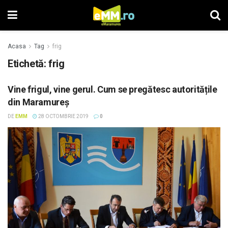
Acasa
Tag
frig
Etichetă: frig
Vine frigul, vine gerul. Cum se pregătesc autoritățile
din Maramureș
DE
EMM
28 OCTOMBRIE 2019
0