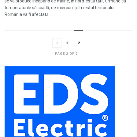
se va produce începând de mâine, în nord-estul ţării, urmând ca
temperaturile să scadă, de miercuri, şi în restul teritoriului.
România va fi afectată ...
1
2
PAGE 2 OF 2