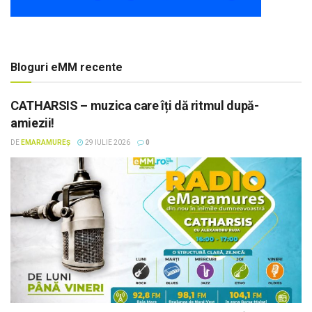
Bloguri eMM recente
CATHARSIS – muzica care îți dă ritmul după-
amiezii!
DE
EMARAMUREȘ
29 IULIE 2026
0