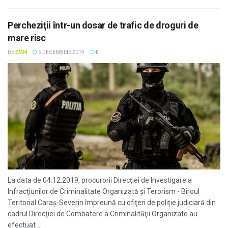
Percheziţii într-un dosar de trafic de droguri de
mare risc
DE
EMM
5 DECEMBRIE 2019
0
La data de 04.12.2019, procurorii Direcţiei de Investigare a
Infracţiunilor de Criminalitate Organizată şi Terorism - Biroul
Teritorial Caraş-Severin împreună cu ofiţeri de poliţie judiciară din
cadrul Direcţiei de Combatere a Criminalităţii Organizate au
efectuat ...