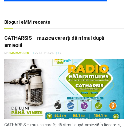
Bloguri eMM recente
CATHARSIS – muzica care îți dă ritmul după-
amiezii!
DE
EMARAMUREȘ
29 IULIE 2026
0
CATHARSIS – muzica care îți dă ritmul după-amiezii! În fiecare zi,