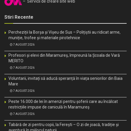
– Servicii de creare site web
Stiri Recente
Percheziții la Borșa și Vișeu de Sus – Polițiștii au ridicat arme,
muniție, trofee și materiale pirotehnice
7 AUGUST 2026
Profesori și elevi din Maramureș, împreună la Școala de Vară
MERITO
7 AUGUST 2026
Voluntarii, invitați să aducă speranță în viața seniorilor din Baia
Mare
7 AUGUST 2026
Peste 16.000 de lei în amenzi pentru șoferii care au încălcat
restricțiile impuse de caniculă în Maramureș
7 AUGUST 2026
Tabără de zi pentru copii, la Ferești – O zi de joacă, tradiție și
aventură în mijlocul naturii