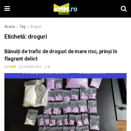
Acasa
Tag
droguri
Etichetă: droguri
Bănuiți de trafic de droguri de mare risc, prinși în
flagrant delict
DE
EMM
23 IUNIE 2020
0