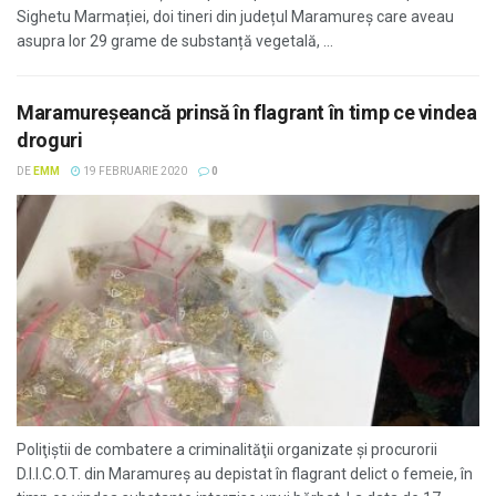
Sighetu Marmației, doi tineri din județul Maramureș care aveau
asupra lor 29 grame de substanță vegetală, ...
Maramureşeancă prinsă în flagrant în timp ce vindea
droguri
DE
EMM
19 FEBRUARIE 2020
0
Poliţiştii de combatere a criminalităţii organizate și procurorii
D.I.I.C.O.T. din Maramureş au depistat în flagrant delict o femeie, în