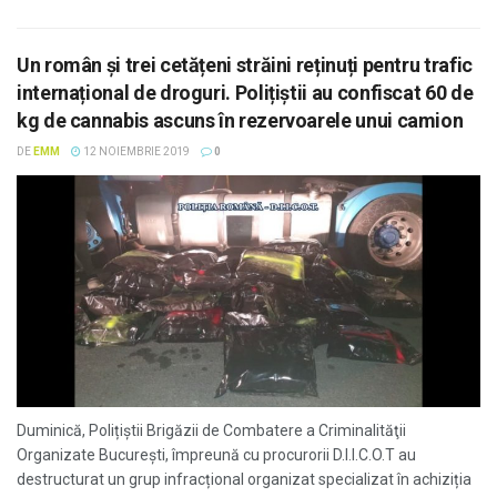
Un român și trei cetățeni străini reținuți pentru trafic
internațional de droguri. Polițiștii au confiscat 60 de
kg de cannabis ascuns în rezervoarele unui camion
DE
EMM
12 NOIEMBRIE 2019
0
Duminică, Polițiștii Brigăzii de Combatere a Criminalităţii
Organizate Bucureşti, împreună cu procurorii D.I.I.C.O.T au
destructurat un grup infracțional organizat specializat în achiziția