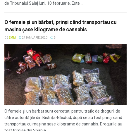
de Tribunalul Sălaj luni, 10 februarie. Este ...
O femeie şi un bărbat, prinşi când transportau cu
maşina şase kilograme de cannabis
DE
EMM
27 IANUARIE 2020
0
O femeie şi un bărbat sunt cercetaţi pentru trafic de droguri, de
către autorităţile din Bistriţa-Năsăud, după ce au fost prinşi când
transportau cu maşina şase kilograme de cannabis. Drogurile au
fost trimise din Spania ...