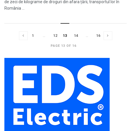
de zeci de kilograme de droguri din afara țării, transportul lor în
România ...
1
…
12
13
14
…
16
PAGE 13 OF 16