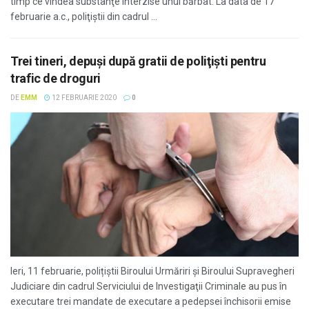
timp ce vindea substanţe interzise unui bărbat. La data de 17
februarie a.c., poliţiştii din cadrul ...
Trei tineri, depuşi după gratii de poliţişti pentru
trafic de droguri
DE
EMM
12 FEBRUARIE 2020
0
Ieri, 11 februarie, polițiștii Biroului Urmăriri şi Biroului Supravegheri
Judiciare din cadrul Serviciului de Investigaţii Criminale au pus în
executare trei mandate de executare a pedepsei închisorii emise