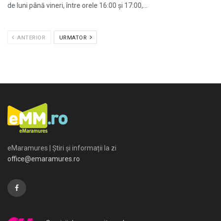
de luni până vineri, între orele 16:00 și 17:00,...
ANTERIOR
URMATOR
eMaramures | Știri și informații la zi
office@emaramures.ro