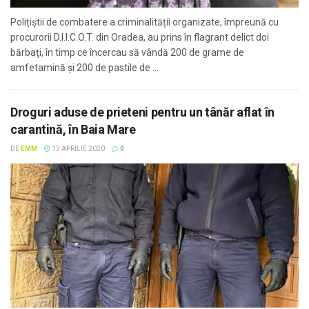
Polițiștii de combatere a criminalității organizate, împreună cu
procurorii D.I.I.C.O.T. din Oradea, au prins în flagrant delict doi
bărbaţi, în timp ce încercau să vândă 200 de grame de
amfetamină şi 200 de pastile de ...
Droguri aduse de prieteni pentru un tânăr aflat în
carantină, în Baia Mare
DE
EMM
13 APRILIE 2020
0