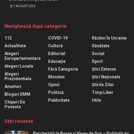
7 AUGUST 2026
Navighează după categorie
112
COVID-19
Război În Ucraina
Actualitate
Cultură
Sănătate
Alegeri
Editorial
Social
Europarlamentare
Educaţie
Sport
Alegeri Locale
Fără Categorie
Știri Externe
Alegeri
Monden
Știri Naționale
Prezidentiale
Opinii
Știrile Zilei
Anunturi
Politică
Timp Liber
Bloguri EMM
Publicitate
Utile
Chipuri De
Poveste
Stiri recente
Percheziții la Borșa și Vișeu de Sus – Polițiștii au