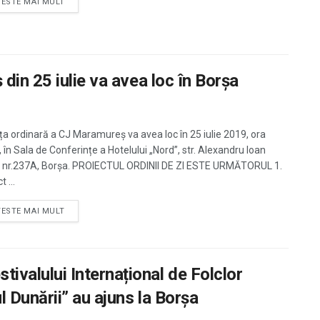
TESTE MAI MULT
in 25 iulie va avea loc în Borșa
ța ordinară a CJ Maramureş va avea loc în 25 iulie 2019, ora
 în Sala de Conferințe a Hotelului „Nord”, str. Alexandru Ioan
 nr.237A, Borşa. PROIECTUL ORDINII DE ZI ESTE URMĂTORUL 1.
t ...
TESTE MAI MULT
alului Internațional de Folclor
 Dunării” au ajuns la Borșa