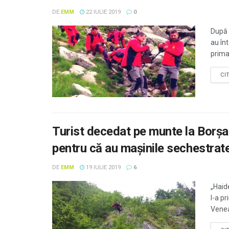
DE
EMM
22 IULIE 2019
0
După 
au înt
primar
CI
Turist decedat pe munte la Borșa.
pentru că au mașinile sechestra
DE
EMM
19 IULIE 2019
6
„Haid
l-a p
Venea