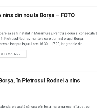
A nins din nou la Borșa – FOTO
 pare să se fi instalat în Maramureș. Pentru a doua zi consecutivă
s în Pietrosul Rodnei, muntele care domină orașul Borșa.
rea a început în jurul orei 16.30. - 17.00, iar gradele din ...
TESTE MAI MULT
Borșa, în Pietrosul Rodnei a nins
calendarele arată că vara e în toi și maramureșenii își petrec