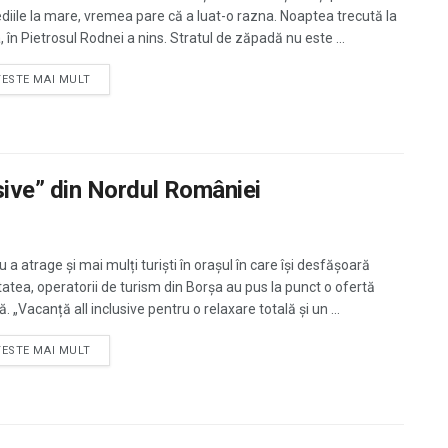
diile la mare, vremea pare că a luat-o razna. Noaptea trecută la
 în Pietrosul Rodnei a nins. Stratul de zăpadă nu este ...
TESTE MAI MULT
lusive” din Nordul României
 a atrage și mai mulți turiști în orașul în care își desfășoară
itatea, operatorii de turism din Borșa au pus la punct o ofertă
ă. „Vacanță all inclusive pentru o relaxare totală și un ...
TESTE MAI MULT