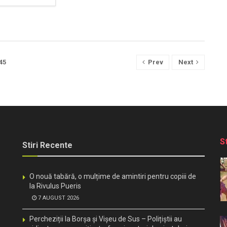
45
Prev
Next
S
Stiri Recente
O nouă tabără, o mulțime de amintiri pentru copiii de
la Rivulus Pueris
7 AUGUST 2026
Percheziții la Borșa și Vișeu de Sus – Polițiștii au