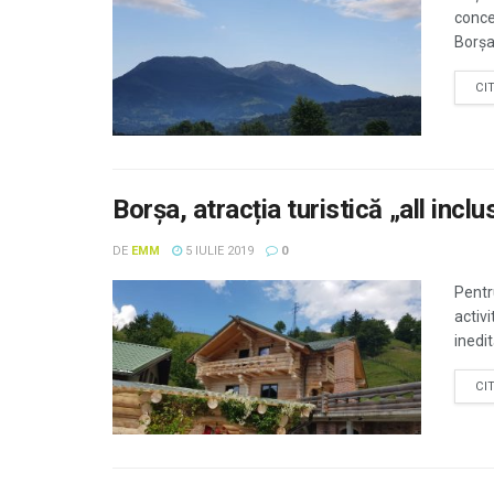
conce
Borșa,
CI
Borșa, atracția turistică „all inc
DE
EMM
5 IULIE 2019
0
Pentru
activ
inedit
CI