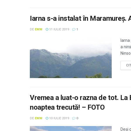
Iarna s-a instalat în Maramureș. 
DE
EMM
11 IULIE 2019
1
Iarna
a nin
Ninsoa
CI
Vremea a luat-o razna de tot. La 
noaptea trecută! – FOTO
DE
EMM
10 IULIE 2019
0
Deși 