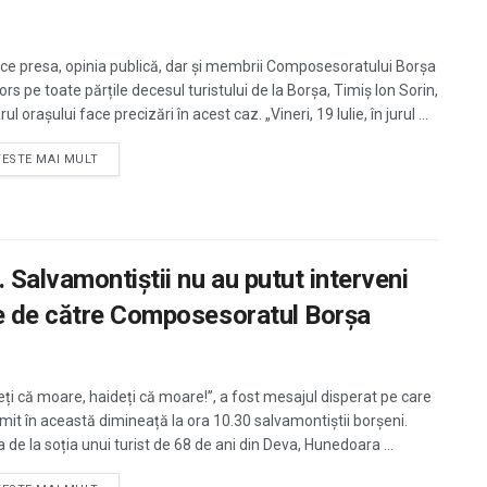
ce presa, opinia publică, dar și membrii Composesoratului Borșa
ors pe toate părțile decesul turistului de la Borșa, Timiș Ion Sorin,
ul orașului face precizări în acest caz. „Vineri, 19 Iulie, în jurul ...
TESTE MAI MULT
 Salvamontiștii nu au putut interveni
te de către Composesoratul Borșa
eți că moare, haideți că moare!”, a fost mesajul disperat pe care
rimit în această dimineață la ora 10.30 salvamontiștii borșeni.
 de la soția unui turist de 68 de ani din Deva, Hunedoara ...