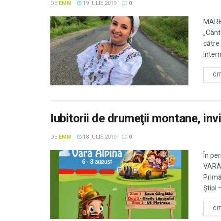
DE
EMM
19 IULIE 2019
0
MAREL
„Cânt
către 
Intern
CI
Iubitorii de drumeţii montane, invi
DE
EMM
18 IULIE 2019
0
În pe
VARA 
Primă
Ştiol 
CI