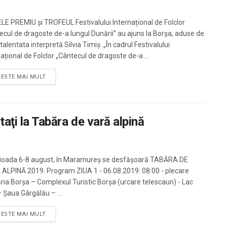
E PREMIU și TROFEUL Festivalului Internațional de Folclor
ecul de dragoste de-a lungul Dunării” au ajuns la Borșa, aduse de
talentata interpretă Silvia Timiș. „În cadrul Festivalului
ațional de Folclor „Cântecul de dragoste de-a ...
TESTE MAI MULT
taţi la Tabăra de vară alpină
rioada 6-8 august, în Maramureş se desfăşoară TABĂRA DE
ALPINĂ 2019. Program ZIUA 1 - 06.08.2019: 08:00 - plecare
ria Borșa – Complexul Turistic Borșa (urcare telescaun) - Lac
– Șaua Gârgălău – ...
TESTE MAI MULT