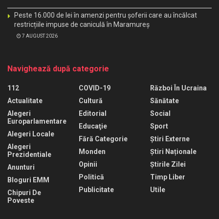
Peste 16.000 de lei în amenzi pentru șoferii care au încălcat
restricțiile impuse de caniculă în Maramureș
7 AUGUST 2026
Navighează după categorie
112
COVID-19
Război În Ucraina
Actualitate
Cultură
Sănătate
Alegeri
Editorial
Social
Europarlamentare
Educaţie
Sport
Alegeri Locale
Fără Categorie
Știri Externe
Alegeri
Monden
Știri Naționale
Prezidentiale
Opinii
Știrile Zilei
Anunturi
Politică
Timp Liber
Bloguri EMM
Publicitate
Utile
Chipuri De
Poveste