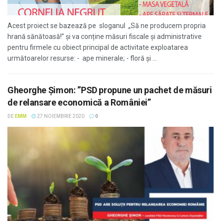
Acest proiect se bazează pe sloganul „Să ne producem propria
hrană sănătoasă!” și va conține măsuri fiscale și administrative
pentru firmele cu obiect principal de activitate exploatarea
următoarelor resurse: - ape minerale; - floră și ...
Gheorghe Șimon: ”PSD propune un pachet de măsuri
de relansare economică a României”
DE
EMM
27 NOIEMBRIE 2020
0