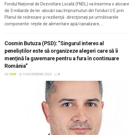
Fondul Național de Dezvoltare Locală (FNDL) va însemna o alocare
de 3 miliarde de lei -alocări sau împrumuturi din fonduri U.E prin
Planul de redresare şi rezilienţă- direcţionaţi pe următoarele
componente: reţele de alimentare apă/canalizare, ...
Cosmin Butuza (PSD): ”Singurul interes al
peneliștilor este să organizeze alegeri care să îi
mențină la guvernare pentru a fura în continuare
România”
DE
EMM
10 NOIEMBRIE 2020
0