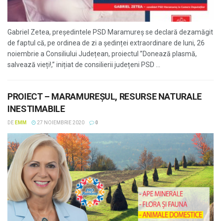
Gabriel Zetea, președintele PSD Maramureș se declară dezamăgit
de faptul că, pe ordinea de zi a ședinței extraordinare de luni, 26
noiembrie a Consiliului Județean, proiectul ”Donează plasmă,
salvează vieți!,” inițiat de consilierii județeni PSD ...
PROIECT – MARAMUREȘUL, RESURSE NATURALE
INESTIMABILE
DE
EMM
27 NOIEMBRIE 2020
0