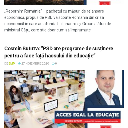
„Repornim România” – pachetul cu măsuri de relansare
economică, propus de PSD va scoate România din criza
economică în care au afundat-o Iohannis și Orban alături de
ministrul Câțu, care știe doar cum să împrumute ...
Cosmin Butuza: ”PSD are programe de susținere
pentru a face față haosului din educație”
DE
EMM
27 NOIEMBRIE 2020
0