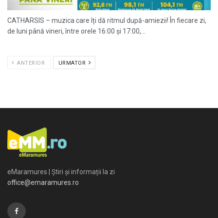
CATHARSIS – muzica care îți dă ritmul după-amiezii! În fiecare zi,
de luni până vineri, între orele 16:00 și 17:00,...
ANTERIOR
URMATOR
eMaramures | Știri și informații la zi
office@emaramures.ro