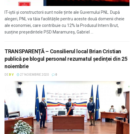
IT-iștii și constructorii sunt noile ținte ale Guvernului PNL. După
alegeri, PNL va tăia facilitățile pentru aceste două domenii cheie
ale economiei, care contribuie cu 12% la Produsul Intern Brut,
susține președintele PSD Maramureș, Gabriel ...
TRANSPARENȚĂ – Consilierul local Brian Cristian
publică pe blogul personal rezumatul ședinței din 25
noiembrie
DE
B V
27 NOIEMBRIE 2020
0