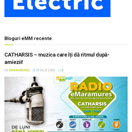
Bloguri eMM recente
CATHARSIS – muzica care îți dă ritmul după-
amiezii!
DE
EMARAMUREȘ
29 IULIE 2026
0