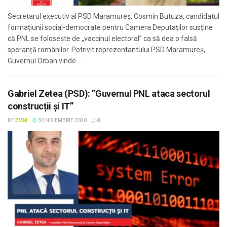
Secretarul executiv al PSD Maramureș, Cosmin Butuza, candidatul
formațiunii social-democrate pentru Camera Deputaților susține
că PNL se folosește de „vaccinul electoral” ca să dea o falsă
speranță românilor. Potrivit reprezentantului PSD Maramureș,
Guvernul Orban vinde ...
Gabriel Zetea (PSD): ”Guvernul PNL ataca sectorul
construcții și IT”
DE
EMM
30 NOIEMBRIE 2020
0