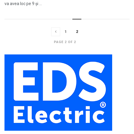
va avea loc pe 9 și ...
1
2
PAGE 2 OF 2