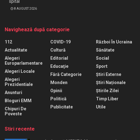
spital
8 AUGUST 2026
Navighează după categorie
112
COVID-19
Război În Ucraina
Actualitate
Cultură
Sănătate
Alegeri
Editorial
Social
Europarlamentare
Educaţie
Sport
Alegeri Locale
Fără Categorie
Știri Externe
Alegeri
Monden
Știri Naționale
Prezidentiale
Opinii
Știrile Zilei
Anunturi
Politică
Timp Liber
Bloguri EMM
Publicitate
Utile
Chipuri De
Poveste
Stiri recente