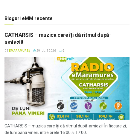
Bloguri eMM recente
CATHARSIS – muzica care îți dă ritmul după-
amiezii!
DE
EMARAMUREȘ
29 IULIE 2026
0
CATHARSIS – muzica care îți dă ritmul după-amiezii! În fiecare zi,
de luni până vineri, între orele 16:00 și 17:00,...