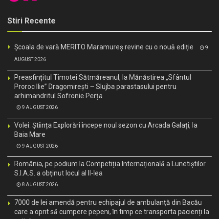
Stiri Recente
Școala de vară MERITO Maramureș revine cu o nouă ediție
9
AUGUST 2026
Preasfințitul Timotei Sătmăreanul, la Mănăstirea „Sfântul
Proroc Ilie” Dragomirești – Slujba parastasului pentru
arhimandritul Sofronie Perța
9 AUGUST 2026
Volei. Știința Explorări începe noul sezon cu Arcada Galați, la
Baia Mare
9 AUGUST 2026
România, pe podium la Competiția Internațională a Lunetiștilor.
S.I.A.S. a obținut locul al II-lea
8 AUGUST 2026
7000 de lei amendă pentru echipajul de ambulanță din Bacău
care a oprit să cumpere pepeni, în timp ce transporta pacienți la