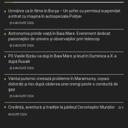
Urmărire ca în filme în Borșa – Un șofer cu permisul suspendat
a intrat cu mașina în autospeciala Poliției
6 AUGUST 2026
Astronomia prinde viață în Baia Mare. Eveniment dedicat
pasionaților de univers și observațiilor prin telescop
6 AUGUST 2026
PS Vasile Bizău va sluji în Baia Mare și Ieud în Duminica a X-a
după Rusalii
6 AUGUST 2026
Vântul puternic creează probleme în Maramureș: copaci
doborâți și risc după căderea unei crengi peste o conductă de
gaz
6 AUGUST 2026
Credință, aventură și tradiție la jubileul Cercetașilor Munților
6
AUGUST 2026