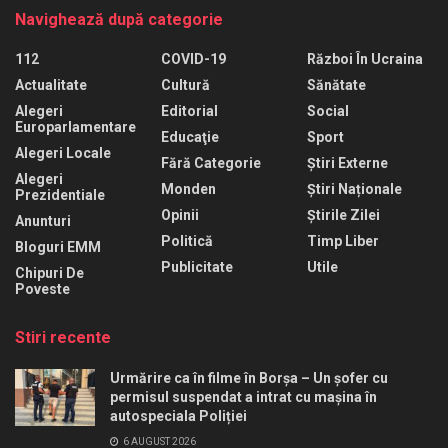
Navighează după categorie
112
COVID-19
Război În Ucraina
Actualitate
Cultură
Sănătate
Alegeri
Editorial
Social
Europarlamentare
Educaţie
Sport
Alegeri Locale
Fără Categorie
Știri Externe
Alegeri
Monden
Știri Naționale
Prezidentiale
Opinii
Știrile Zilei
Anunturi
Politică
Timp Liber
Bloguri EMM
Publicitate
Utile
Chipuri De
Poveste
Stiri recente
Urmărire ca în filme în Borșa – Un șofer cu
permisul suspendat a intrat cu mașina în
autospeciala Poliției
6 AUGUST 2026