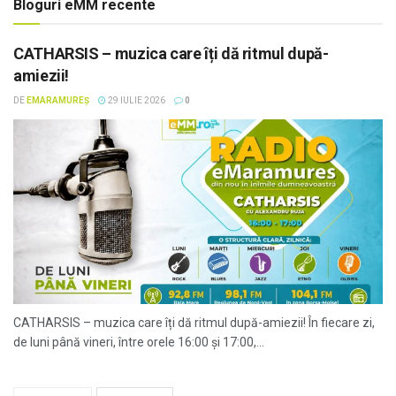
Bloguri eMM recente
CATHARSIS – muzica care îți dă ritmul după-
amiezii!
DE
EMARAMUREȘ
29 IULIE 2026
0
CATHARSIS – muzica care îți dă ritmul după-amiezii! În fiecare zi,
de luni până vineri, între orele 16:00 și 17:00,...