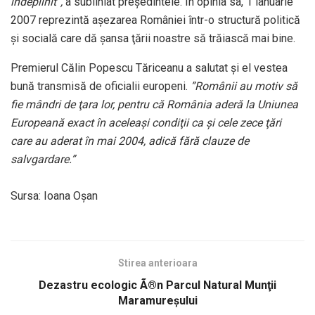
îndeplinit”,
a subliniat preşedintele. În opinia sa, 1 ianuarie
2007 reprezintă aşezarea României într-o structură politică
şi socială care dă şansa ţării noastre să trăiască mai bine.
Premierul Călin Popescu Tăriceanu a salutat şi el vestea
bună transmisă de oficialii europeni.
”Românii au motiv să
fie mândri de ţara lor, pentru că România aderă la Uniunea
Europeană exact în aceleaşi condiţii ca şi cele zece ţări
care au aderat în mai 2004, adică fără clauze de
salvgardare.”
Sursa: Ioana Oşan
Stirea anterioara
Dezastru ecologic Ã®n Parcul Natural Munţii
Maramureşului