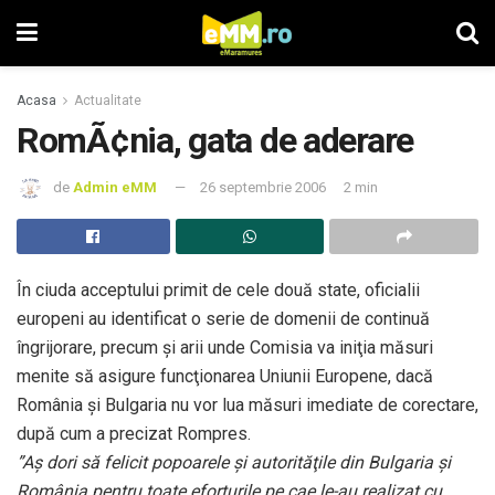
Acasa
Actualitate
RomÃ¢nia, gata de aderare
de
Admin eMM
26 septembrie 2006
2 min
În ciuda acceptului primit de cele două state, oficialii
europeni au identificat o serie de domenii de continuă
îngrijorare, precum şi arii unde Comisia va iniţia măsuri
menite să asigure funcţionarea Uniunii Europene, dacă
România şi Bulgaria nu vor lua măsuri imediate de corectare,
după cum a precizat Rompres.
”Aş dori să felicit popoarele şi autorităţile din Bulgaria şi
România pentru toate eforturile pe cae le-au realizat cu