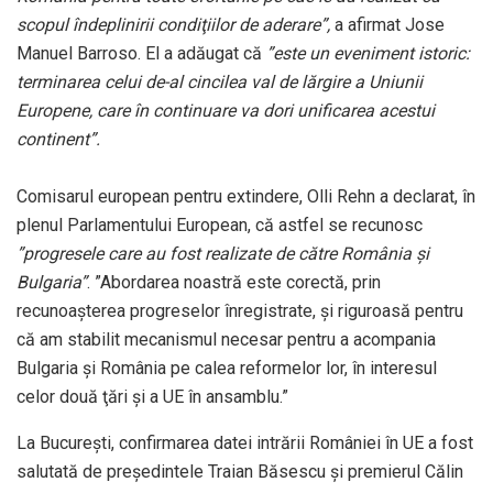
scopul îndeplinirii condiţiilor de aderare”,
a afirmat Jose
Manuel Barroso. El a adăugat că
”este un eveniment istoric:
terminarea celui de-al cincilea val de lărgire a Uniunii
Europene, care în continuare va dori unificarea acestui
continent”.
Comisarul european pentru extindere, Olli Rehn a declarat, în
plenul Parlamentului European, că astfel se recunosc
”progresele care au fost realizate de către România şi
Bulgaria”
. ”Abordarea noastră este corectă, prin
recunoaşterea progreselor înregistrate, şi riguroasă pentru
că am stabilit mecanismul necesar pentru a acompania
Bulgaria şi România pe calea reformelor lor, în interesul
celor două ţări şi a UE în ansamblu.”
La Bucureşti, confirmarea datei intrării României în UE a fost
salutată de preşedintele Traian Băsescu şi premierul Călin