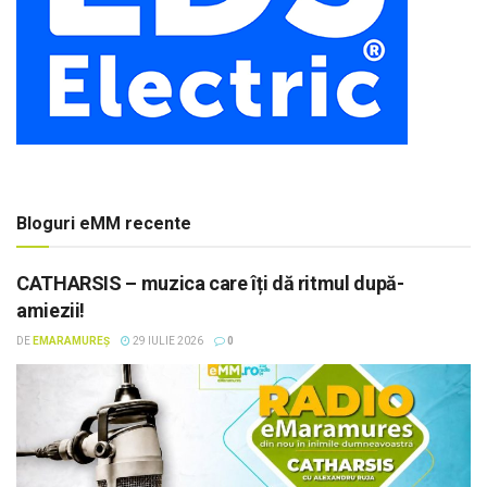
Bloguri eMM recente
CATHARSIS – muzica care îți dă ritmul după-
amiezii!
DE
EMARAMUREȘ
29 IULIE 2026
0