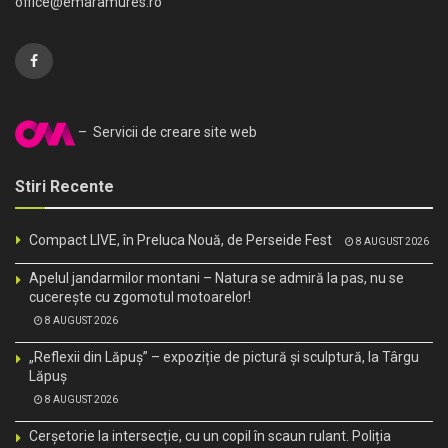
office@emaramures.ro
– Servicii de creare site web
Stiri Recente
Compact LIVE, în Preluca Nouă, de Perseide Fest
8 AUGUST 2026
Apelul jandarmilor montani – Natura se admiră la pas, nu se
cucerește cu zgomotul motoarelor!
8 AUGUST 2026
„Reflexii din Lăpuș” – expoziție de pictură și sculptură, la Târgu
Lăpuș
8 AUGUST 2026
Cerșetorie la intersecție, cu un copil în scaun rulant. Poliția