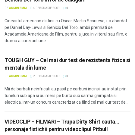
DE
ADMIN EMM
4 FEBRUARIE 2009
0
Cineastul american distins cu Oscar, Martin Scorsese, i-a abordat
pe Daniel Day-Lewis si Benicio Del Toro, ambii premiati de
Acadameia Americana de Film, pentru a juca in viitorul sau film, o
drama a carei actiune...
TOUGH GUY – Cel mai dur test de rezistenta fizica si
mentala din lume
DE
ADMIN EMM
2 FEBRUARIE 2009
0
Mii de barbati neinfricati au pasit pe carbuni incinsi, au inotat prin
tuneluri sub apa si au mers pe burta sub sarma ghimpata si
electrica, intr-un concurs caracterizat ca fiind cel mai dur test de...
VIDEOCLIP – FILMARI – Trupa Dirty Shirt cauta…
personaje fistichii pentru videoclipul Pitbull