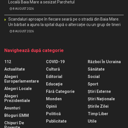
Locală Baia Mare a sesizat Parchetul
8 AUGUST 2026
Scandaluri aproape în fiecare seară pe o stradă din Baia Mare.
Un bărbat a ajuns la spital după o altercație cu un grup de tineri
8 AUGUST 2026
Navighează după categorie
112
COVID-19
Război În Ucraina
Actualitate
Cultură
Sănătate
Alegeri
Editorial
Social
Europarlamentare
Educaţie
Sport
Alegeri Locale
Fără Categorie
Știri Externe
Alegeri
Monden
Știri Naționale
Prezidentiale
Opinii
Știrile Zilei
Anunturi
Politică
Timp Liber
Bloguri EMM
Publicitate
Utile
Chipuri De
Poveste