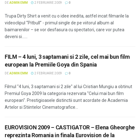
DE
ADMIN EMM
2 FEBRUARIE 2009
0
Trupa Dirty Shirt a venit cu o idee inedita, astfel incat filmarile la
videoclipul “Pitbull” - primul single de pe viitorul album al
baimarenilor – se vor desfasura cu spectatori, care vor putea
deveni si......
FILM – 4 luni, 3 saptamani si 2 zile, cel mai bun film
european la Premiile Goya din Spania
DE
ADMIN EMM
2 FEBRUARIE 2009
0
Filmul "4 luni, 3 saptamani si 2 zile" al lui Cristian Mungiu a obtinut
Premiul Goya 2009 la categoria rezervata "Celui mai bun film
european". Prestigioasele distinctii sunt acordate de Academia
Artelor si Stiintelor Cinematografice...
EUROVISION 2009 – CASTIGATOR – Elena Gheorghe
reprezinta Romania in finala Eurovision de la