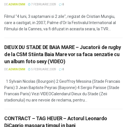
DE
ADMIN EMM
7 FEBRUARIE 2009
0
Filmul "4 luni, 3 saptamani si 2 zile", regizat de Cristian Mungiu,
care a castigat, in 2007, Palme d'Or la Festivalul International al
Filmului de la Cannes, va fi difuzat in aceasta seara, la TVR...
DIEUX DU STADE DE BAIA MARE – Jucatorii de rugby
de la CSM Stiinta Baia Mare vor sa faca senzatie cu
un album foto sexy (VIDEO)
DE
ADMIN EMM
5 FEBRUARIE 2009
0
1 Sylvain Nicolas (Bourgoin) 2 Geoffroy Messina (Stade Francais
Paris) 3 Jean Baptiste Peyras (Bayonne) 4 Sergio Parisse (Stade
Francais Paris) Vezi VIDEOCalendarul Dieux du Stade (Zeii
stadionului) nu are nevoie de reclama, pentru...
CONTRACT – TAG HEUER – Actorul Leonardo
DiCaprio masoara timpul in bani