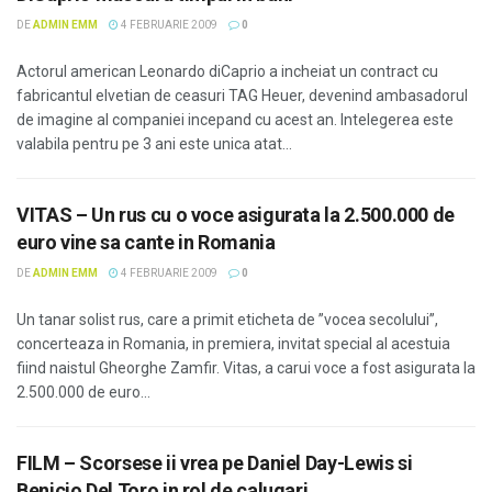
DE
ADMIN EMM
4 FEBRUARIE 2009
0
Actorul american Leonardo diCaprio a incheiat un contract cu
fabricantul elvetian de ceasuri TAG Heuer, devenind ambasadorul
de imagine al companiei incepand cu acest an. Intelegerea este
valabila pentru pe 3 ani este unica atat...
VITAS – Un rus cu o voce asigurata la 2.500.000 de
euro vine sa cante in Romania
DE
ADMIN EMM
4 FEBRUARIE 2009
0
Un tanar solist rus, care a primit eticheta de ”vocea secolului”,
concerteaza in Romania, in premiera, invitat special al acestuia
fiind naistul Gheorghe Zamfir. Vitas, a carui voce a fost asigurata la
2.500.000 de euro...
FILM – Scorsese ii vrea pe Daniel Day-Lewis si
Benicio Del Toro in rol de calugari