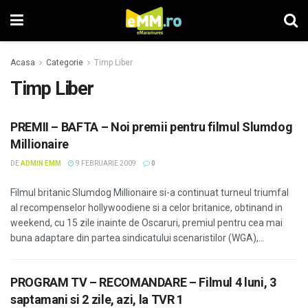
Acasa
Categorie
Timp Liber
Timp Liber
PREMII – BAFTA – Noi premii pentru filmul Slumdog
Millionaire
DE
ADMIN EMM
9 FEBRUARIE 2009
0
Filmul britanic Slumdog Millionaire si-a continuat turneul triumfal
al recompenselor hollywoodiene si a celor britanice, obtinand in
weekend, cu 15 zile inainte de Oscaruri, premiul pentru cea mai
buna adaptare din partea sindicatului scenaristilor (WGA),...
PROGRAM TV – RECOMANDARE – Filmul 4 luni, 3
saptamani si 2 zile, azi, la TVR 1