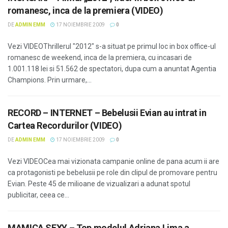
romanesc, inca de la premiera (VIDEO)
DE
ADMIN EMM
17 NOIEMBRIE 2009
0
Vezi VIDEOThrillerul "2012" s-a situat pe primul loc in box office-ul
romanesc de weekend, inca de la premiera, cu incasari de
1.001.118 lei si 51.562 de spectatori, dupa cum a anuntat Agentia
Champions. Prin urmare,...
RECORD – INTERNET – Bebelusii Evian au intrat in
Cartea Recordurilor (VIDEO)
DE
ADMIN EMM
17 NOIEMBRIE 2009
0
Vezi VIDEOCea mai vizionata campanie online de pana acum ii are
ca protagonisti pe bebelusii pe role din clipul de promovare pentru
Evian. Peste 45 de milioane de vizualizari a adunat spotul
publicitar, ceea ce...
MAMICA SEXY – Top modelul Adriana Lima a