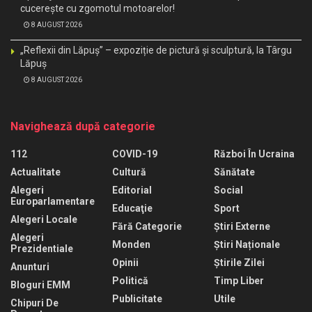
cucerește cu zgomotul motoarelor!
8 AUGUST 2026
„Reflexii din Lăpuș” – expoziție de pictură și sculptură, la Târgu
Lăpuș
8 AUGUST 2026
Navighează după categorie
112
COVID-19
Război În Ucraina
Actualitate
Cultură
Sănătate
Alegeri
Editorial
Social
Europarlamentare
Educaţie
Sport
Alegeri Locale
Fără Categorie
Știri Externe
Alegeri
Monden
Știri Naționale
Prezidentiale
Opinii
Știrile Zilei
Anunturi
Politică
Timp Liber
Bloguri EMM
Publicitate
Utile
Chipuri De