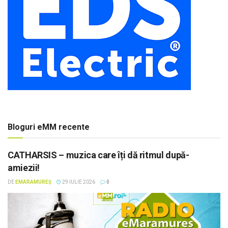
Bloguri eMM recente
CATHARSIS – muzica care îți dă ritmul după-
amiezii!
DE
EMARAMUREȘ
29 IULIE 2026
0