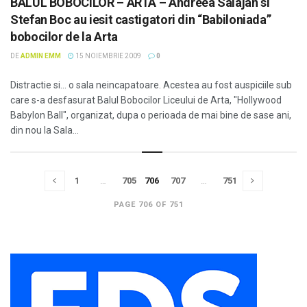
BALUL BOBOCILOR – ARTA – Andreea Salajan si
Stefan Boc au iesit castigatori din “Babiloniada”
bobocilor de la Arta
DE
ADMIN EMM
15 NOIEMBRIE 2009
0
Distractie si... o sala neincapatoare. Acestea au fost auspiciile sub
care s-a desfasurat Balul Bobocilor Liceului de Arta, "Hollywood
Babylon Ball", organizat, dupa o perioada de mai bine de sase ani,
din nou la Sala...
1
…
705
706
707
…
751
PAGE 706 OF 751