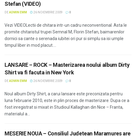
Stefan (VIDEO)
DE
ADMIN EMM
26 NOIEMBRIE 2009
0
Vezi VIDEOLectii de chitara intr-un cadru neconventional. Asta le
promite chitaristul trupei Semnal M, Florin Stefan, baimarenilor
dornici sa cante o serenada iubitei ori pur si simplu sa isi umple
timpul liber in mod placut....
LANSARE – ROCK – Masterizarea noului album Dirty
Shirt va fi facuta in New York
DE
ADMIN EMM
26 NOIEMBRIE 2009
0
Noul album Dirty Shirt, a carui lansare este preconizata pentru
luna februarie 2010, este in plin proces de masterizare. Dupa ce a
fost inregistrat si mixat in Studioul Kallaghan din Nice – Franta,
materialul a...
MESERIE NOUA – Consiliul Judetean Maramures are