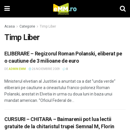
Acasa
Categorie
Timp Liber
Timp Liber
ELIBERARE – Regizorul Roman Polanski, eliberat pe
o cautiune de 3 milioane de euro
DE
ADMIN EMM
26 NOIEMBRIE 2009
0
Ministerul elvetian al Justitiei a anuntat ca a dat ”unda verde”
eliberarii pe cautiune a cineastului franco-polonez Roman
Polanski, arestat in Elvetia in urma cu doua luni in baza unui
mandat american. ”Oficiul Federal de...
CURSURI – CHITARA – Baimarenii pot lua lectii
gratuite de la chitaristul trupei Semnal M, Florin