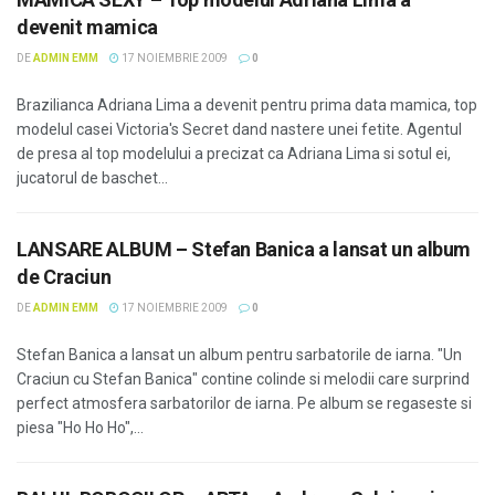
devenit mamica
DE
ADMIN EMM
17 NOIEMBRIE 2009
0
Brazilianca Adriana Lima a devenit pentru prima data mamica, top
modelul casei Victoria's Secret dand nastere unei fetite. Agentul
de presa al top modelului a precizat ca Adriana Lima si sotul ei,
jucatorul de baschet...
LANSARE ALBUM – Stefan Banica a lansat un album
de Craciun
DE
ADMIN EMM
17 NOIEMBRIE 2009
0
Stefan Banica a lansat un album pentru sarbatorile de iarna. "Un
Craciun cu Stefan Banica" contine colinde si melodii care surprind
perfect atmosfera sarbatorilor de iarna. Pe album se regaseste si
piesa "Ho Ho Ho",...