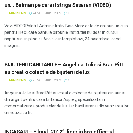
un… Batman pe care il striga Sasaran (VIDEO)
DE
ADMIN EMM
24 NOIEMBRIE 2009
0
Vezi VIDEOPalatul Administrativ Baia Mare este de ani bun un cuib
pentru lilieci, care bantuie birourile institutiei nu doar in cursul
noptii, ci si in plina zi. Asa s-a intamplat azi, 24 noiembrie, cand
imagini...
BIJUTERII CARITABILE – Angelina Jolie si Brad Pitt
au creat o colectie de bijuterii de lux
DE
ADMIN EMM
20 NOIEMBRIE 2009
0
Angelina Jolie si Brad Pitt au creat o colectie de bijuterii din aur si
din argint pentru casa britanica Asprey, specializata in
comercializarea produselor de lux, iar banii stransi din vanzarea lor
urmeaza sa fie...
INCASARI – Filmul „2012”, lider in box office-ul