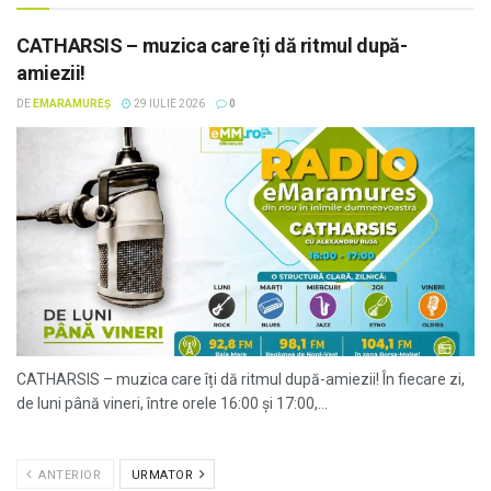
CATHARSIS – muzica care îți dă ritmul după-
amiezii!
DE
EMARAMUREȘ
29 IULIE 2026
0
CATHARSIS – muzica care îți dă ritmul după-amiezii! În fiecare zi,
de luni până vineri, între orele 16:00 și 17:00,...
ANTERIOR
URMATOR