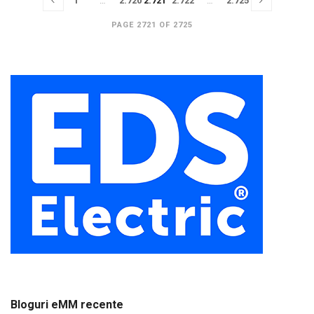
1
…
2.720
2.721
2.722
…
2.725
PAGE 2721 OF 2725
Bloguri eMM recente