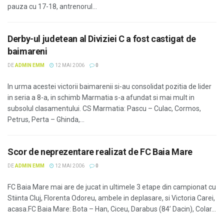
pauza cu 17-18, antrenorul...
Derby-ul judetean al Diviziei C a fost castigat de
baimareni
DE
ADMIN EMM
12 MAI 2006
0
In urma acestei victorii baimarenii si-au consolidat pozitia de lider
in seria a 8-a, in schimb Marmatia s-a afundat si mai mult in
subsolul clasamentului. CS Marmatia: Pascu – Culac, Cormos,
Petrus, Perta – Ghinda,...
Scor de neprezentare realizat de FC Baia Mare
DE
ADMIN EMM
12 MAI 2006
0
FC Baia Mare mai are de jucat in ultimele 3 etape din campionat cu
Stiinta Cluj, Florenta Odoreu, ambele in deplasare, si Victoria Carei,
acasa.FC Baia Mare: Bota – Han, Ciceu, Darabus (84’ Dacin), Colar...