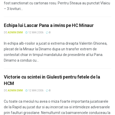
fost sanctionat cu cartonas rosu. Pentru Steaua au punctat Vlaicu
– 3 lovituri...
Echipa lui Lascar Pana a invins pe HC Minaur
DE
ADMIN EMM
12 MAI 2006
0
In echipa alb-rosilor a jucat si extrema dreapta Valentin Ghionea,
plecat de la Minaur la Dinamo dupa un transfer extrem de
contestat chiar in timpul mandatului de presedinte al lui Pana.
Dinamo a condus cu...
Victorie cu scintei in Giulesti pentru fetele de la
HCM
DE
ADMIN EMM
12 MAI 2006
0
Cu toate ca meciul nu avea o miza foarte importanta jucatoarele
de la Rapid au jucat dur si au incercat sa-si intimideze adversarele
prin faulturi grosolane. Nemultumit ca baimarencele conduceau la