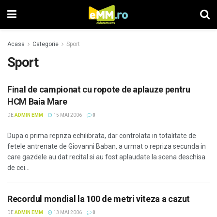
Acasa
Categorie
Sport
Sport
Final de campionat cu ropote de aplauze pentru
HCM Baia Mare
DE
ADMIN EMM
15 MAI 2006
0
Dupa o prima repriza echilibrata, dar controlata in totalitate de
fetele antrenate de Giovanni Baban, a urmat o repriza secunda in
care gazdele au dat recital si au fost aplaudate la scena deschisa
de cei...
Recordul mondial la 100 de metri viteza a cazut
DE
ADMIN EMM
13 MAI 2006
0