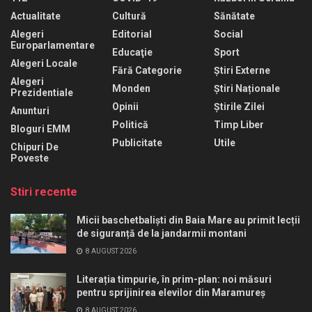
Actualitate
Cultură
Sănătate
Alegeri
Editorial
Social
Europarlamentare
Educaţie
Sport
Alegeri Locale
Fără Categorie
Știri Externe
Alegeri
Monden
Știri Naționale
Prezidentiale
Opinii
Știrile Zilei
Anunturi
Politică
Timp Liber
Bloguri EMM
Publicitate
Utile
Chipuri De
Poveste
Stiri recente
Micii baschetbaliști din Baia Mare au primit lecții
de siguranță de la jandarmii montani
8 AUGUST 2026
Literația timpurie, în prim-plan: noi măsuri
pentru sprijinirea elevilor din Maramureș
8 AUGUST 2026