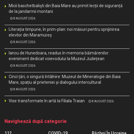
Micii baschetbaliști din Baia Mare au primit lecții de siguranță
de la jandarmii montani
8 AUGUST 2026
Literația timpurie, în prim-plan: noi măsuri pentru sprijinirea
elevilor din Maramureș
8 AUGUST 2026
Iancu de Hunedoara, readus în memoria băimărenilor:
eveniment dedicat voievodului la Muzeul Județean
8 AUGUST 2026
Cinci țări, o singură întâlnire: Muzeul de Mineralogie din Baia
Mare, spațiu al prieteniei și dialogului intercultural
8 AUGUST 2026
Vise transformate în artă la Filiala Traian
8 AUGUST 2026
Navighează după categorie
112
COVID-19
Război În Ucraina