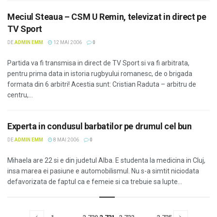
Meciul Steaua – CSM U Remin, televizat in direct pe
TV Sport
DE
ADMIN EMM
12 MAI 2006
0
Partida va fi transmisa in direct de TV Sport si va fi arbitrata,
pentru prima data in istoria rugbyului romanesc, de o brigada
formata din 6 arbitri! Acestia sunt: Cristian Raduta – arbitru de
centru,...
Experta in condusul barbatilor pe drumul cel bun
DE
ADMIN EMM
8 MAI 2006
0
Mihaela are 22 si e din judetul Alba. E studenta la medicina in Cluj,
insa marea ei pasiune e automobilismul. Nu s-a simtit niciodata
defavorizata de faptul ca e femeie si ca trebuie sa lupte...