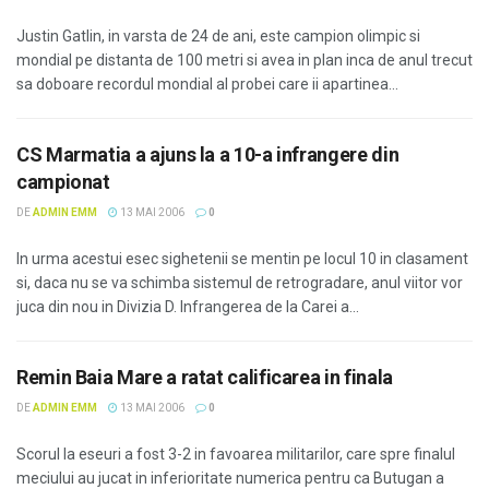
Justin Gatlin, in varsta de 24 de ani, este campion olimpic si
mondial pe distanta de 100 metri si avea in plan inca de anul trecut
sa doboare recordul mondial al probei care ii apartinea...
CS Marmatia a ajuns la a 10-a infrangere din
campionat
DE
ADMIN EMM
13 MAI 2006
0
In urma acestui esec sighetenii se mentin pe locul 10 in clasament
si, daca nu se va schimba sistemul de retrogradare, anul viitor vor
juca din nou in Divizia D. Infrangerea de la Carei a...
Remin Baia Mare a ratat calificarea in finala
DE
ADMIN EMM
13 MAI 2006
0
Scorul la eseuri a fost 3-2 in favoarea militarilor, care spre finalul
meciului au jucat in inferioritate numerica pentru ca Butugan a