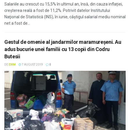
Salariile au crescut cu 15,5% în ultimul an, însă, din cauza inflației,
creșterea reală a fost de 11,2%. Potrivit datelor Institutului
Naţional de Statistică (INS), în iunie, câştigul salarial mediu nominal
net a fost de...
Gestul de omenie al jandarmilor maramureşeni. Au
adus bucurie unei familii cu 13 copii din Codru
Butesii
DE
EMM
7 AUGUST 2019
0