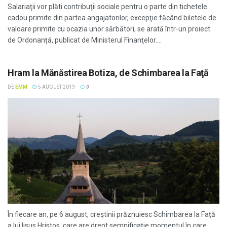
Salariaţii vor plăti contribuţii sociale pentru o parte din tichetele
cadou primite din partea angajatorilor, excepţie făcând biletele de
valoare primite cu ocazia unor sărbători, se arată într-un proiect
de Ordonanță, publicat de Ministerul Finanţelor....
Hram la Mănăstirea Botiza, de Schimbarea la Faţă
DE
EMM
5 AUGUST 2019
0
În fiecare an, pe 6 august, creştinii prăznuiesc Schimbarea la Faţă
a lui Iisus Hristos, care are drept semnificaţie momentul în care