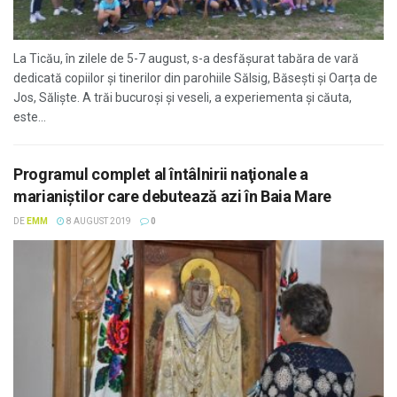
La Ticău, în zilele de 5-7 august, s-a desfăşurat tabăra de vară
dedicată copiilor și tinerilor din parohiile Sălsig, Băsești și Oarța de
Jos, Săliște. A trăi bucuroși și veseli, a experiementa și căuta,
este...
Programul complet al întâlnirii naţionale a
marianiştilor care debutează azi în Baia Mare
DE
EMM
8 AUGUST 2019
0