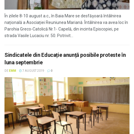
În zilele 8-10 august a.c., în Baia Mare se desfășoară întâlnirea
națională a Asociației Reuniunea Mariană. Întâlnirea va avea loc în
Parohia Greco-Catolică Nr.1- Capelă, din incinta Episcopiei, pe
strada Vasile Lucaciu nr. 50. Potrivit...
Sindicatele din Educație anunță posibile proteste în
luna septembrie
DE
EMM
7 AUGUST 2019
0