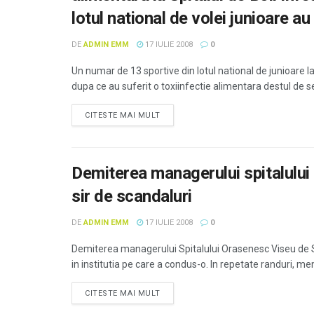
lotul national de volei junioare au 
DE
ADMIN EMM
17 IULIE 2008
0
Un numar de 13 sportive din lotul national de junioare la
dupa ce au suferit o toxiinfectie alimentara destul de se
CITESTE MAI MULT
Demiterea managerului spitalului 
sir de scandaluri
DE
ADMIN EMM
17 IULIE 2008
0
Demiterea managerului Spitalului Orasenesc Viseu de S
in institutia pe care a condus-o. In repetate randuri, me
CITESTE MAI MULT