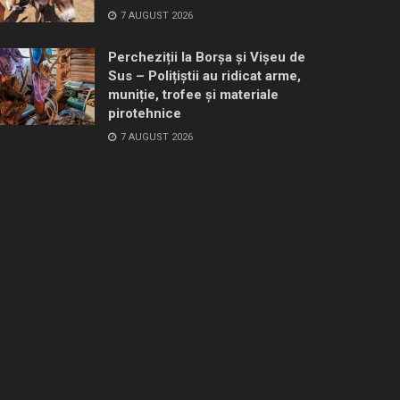
7 AUGUST 2026
Percheziții la Borșa și Vișeu de
Sus – Polițiștii au ridicat arme,
muniție, trofee și materiale
pirotehnice
7 AUGUST 2026