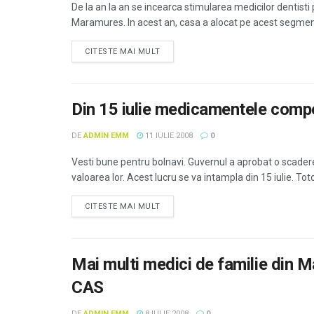
De la an la an se incearca stimularea medicilor dentist
Maramures. In acest an, casa a alocat pe acest segment 1
CITESTE MAI MULT
Din 15 iulie medicamentele compe
DE
ADMIN EMM
11 IULIE 2008
0
Vesti bune pentru bolnavi. Guvernul a aprobat o scade
valoarea lor. Acest lucru se va intampla din 15 iulie. Toto
CITESTE MAI MULT
Mai multi medici de familie din 
CAS
DE
ADMIN EMM
8 IULIE 2008
0