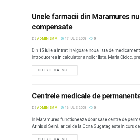
Unele farmacii din Maramures nu 
compensate
DE
ADMIN EMM
17 IULIE 2008
0
Din 15 iulie a intrat in vigoare noua lista de medicamen
introducerea in calculator a noilor liste. Maria Cicioc, 
CITESTE MAI MULT
Centrele medicale de permanenta
DE
ADMIN EMM
16 IULIE 2008
0
In Maramures functioneaza doar sase centre de perman
Arinis si Seini, iar cel de la Ocna Sugatag este in curs de 
CITESTE MAI MULT