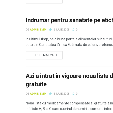
Indrumar pentru sanatate pe etic
DE
ADMIN EMM
16 IULIE 2008
0
In ultimul timp, pe o buna parte a alimentelor si bauturi
suta din Cantitatea Zilnica Estimata de calorii, proteine, 
CITESTE MAI MULT
Azi a intrat in vigoare noua lis
gratuite
DE
ADMIN EMM
15 IULIE 2008
0
Noua lista cu medicamente compensate si gratuite a intrat
subliste A, B si C care cuprind denumirile comune intern