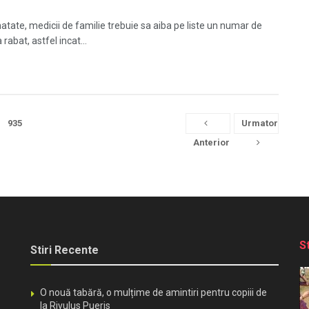
atate, medicii de familie trebuie sa aiba pe liste un numar de
rabat, astfel incat...
935
Urmator
Anterior
S
Stiri Recente
O nouă tabără, o mulțime de amintiri pentru copiii de
la Rivulus Pueris