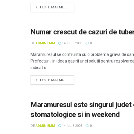
CITESTE MAI MULT
Numar crescut de cazuri de tube
DE
ADMIN EMM
14 IULIE 2008
0
Maramuresul se confrunta cu o problema grava de sanat
Prefecturii, in ideea gasirii unei solutii pentru rezolvar
indicat o...
CITESTE MAI MULT
Maramuresul este singurul judet 
stomatologice si in weekend
DE
ADMIN EMM
14 IULIE 2008
0