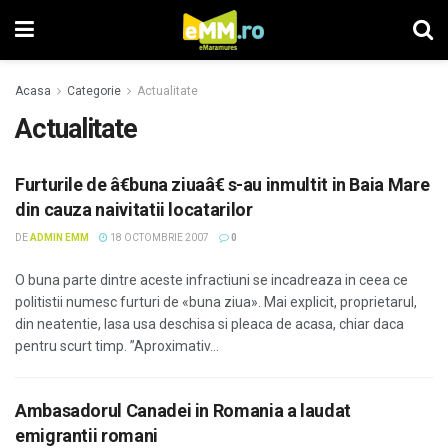
Acasa
Categorie
Actualitate
Actualitate
Furturile de â€buna ziuaâ€ s-au inmultit in Baia Mare
din cauza naivitatii locatarilor
DE
ADMIN EMM
18 OCTOMBRIE 2007
0
O buna parte dintre aceste infractiuni se incadreaza in ceea ce
politistii numesc furturi de «buna ziua». Mai explicit, proprietarul,
din neatentie, lasa usa deschisa si pleaca de acasa, chiar daca
pentru scurt timp. ”Aproximativ...
Ambasadorul Canadei in Romania a laudat
emigrantii romani