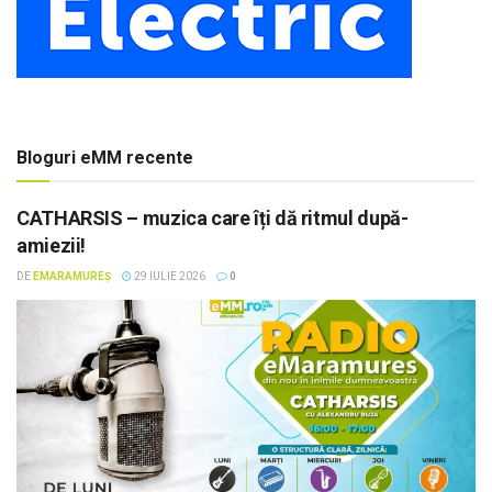
Bloguri eMM recente
CATHARSIS – muzica care îți dă ritmul după-
amiezii!
DE
EMARAMUREȘ
29 IULIE 2026
0