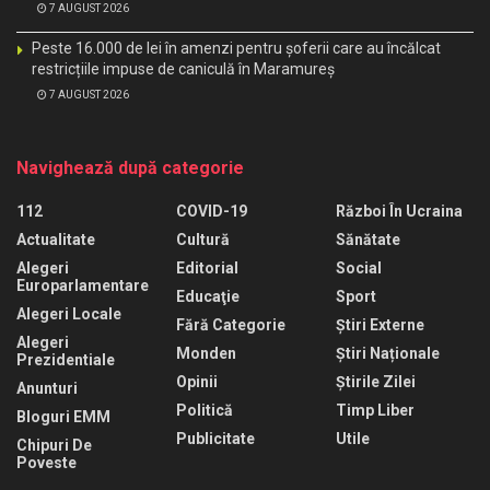
7 AUGUST 2026
Peste 16.000 de lei în amenzi pentru șoferii care au încălcat
restricțiile impuse de caniculă în Maramureș
7 AUGUST 2026
Navighează după categorie
112
COVID-19
Război În Ucraina
Actualitate
Cultură
Sănătate
Alegeri
Editorial
Social
Europarlamentare
Educaţie
Sport
Alegeri Locale
Fără Categorie
Știri Externe
Alegeri
Monden
Știri Naționale
Prezidentiale
Opinii
Știrile Zilei
Anunturi
Politică
Timp Liber
Bloguri EMM
Publicitate
Utile
Chipuri De
Poveste