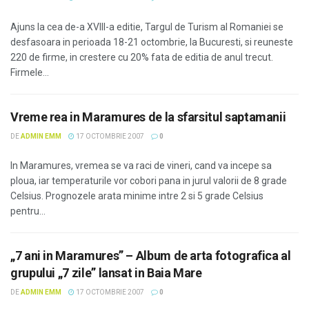
Ajuns la cea de-a XVIII-a editie, Targul de Turism al Romaniei se
desfasoara in perioada 18-21 octombrie, la Bucuresti, si reuneste
220 de firme, in crestere cu 20% fata de editia de anul trecut.
Firmele...
Vreme rea in Maramures de la sfarsitul saptamanii
DE
ADMIN EMM
17 OCTOMBRIE 2007
0
In Maramures, vremea se va raci de vineri, cand va incepe sa
ploua, iar temperaturile vor cobori pana in jurul valorii de 8 grade
Celsius. Prognozele arata minime intre 2 si 5 grade Celsius
pentru...
„7 ani in Maramures” – Album de arta fotografica al
grupului „7 zile” lansat in Baia Mare
DE
ADMIN EMM
17 OCTOMBRIE 2007
0