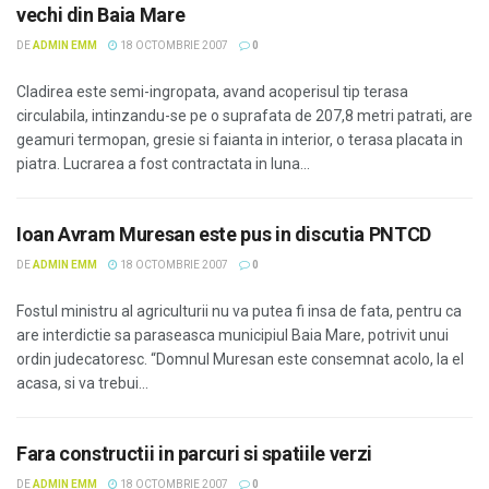
vechi din Baia Mare
DE
ADMIN EMM
18 OCTOMBRIE 2007
0
Cladirea este semi-ingropata, avand acoperisul tip terasa
circulabila, intinzandu-se pe o suprafata de 207,8 metri patrati, are
geamuri termopan, gresie si faianta in interior, o terasa placata in
piatra. Lucrarea a fost contractata in luna...
Ioan Avram Muresan este pus in discutia PNTCD
DE
ADMIN EMM
18 OCTOMBRIE 2007
0
Fostul ministru al agriculturii nu va putea fi insa de fata, pentru ca
are interdictie sa paraseasca municipiul Baia Mare, potrivit unui
ordin judecatoresc. “Domnul Muresan este consemnat acolo, la el
acasa, si va trebui...
Fara constructii in parcuri si spatiile verzi
DE
ADMIN EMM
18 OCTOMBRIE 2007
0