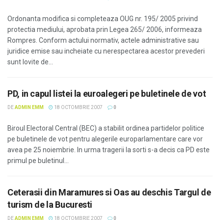
Ordonanta modifica si completeaza OUG nr. 195/ 2005 privind
protectia mediului, aprobata prin Legea 265/ 2006, informeaza
Rompres. Conform actului normativ, actele administrative sau
juridice emise sau incheiate cu nerespectarea acestor prevederi
sunt lovite de...
PD, in capul listei la euroalegeri pe buletinele de vot
DE
ADMIN EMM
18 OCTOMBRIE 2007
0
Biroul Electoral Central (BEC) a stabilit ordinea partidelor politice
pe buletinele de vot pentru alegerile europarlamentare care vor
avea pe 25 noiembrie. In urma tragerii la sorti s-a decis ca PD este
primul pe buletinul...
Ceterasii din Maramures si Oas au deschis Targul de
turism de la Bucuresti
DE
ADMIN EMM
18 OCTOMBRIE 2007
0