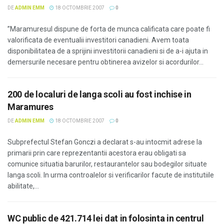
DE
ADMIN EMM
18 OCTOMBRIE 2007
0
”Maramuresul dispune de forta de munca calificata care poate fi
valorificata de eventualii investitori canadieni. Avem toata
disponibilitatea de a sprijini investitorii canadieni si de a-i ajuta in
demersurile necesare pentru obtinerea avizelor si acordurilor...
200 de localuri de langa scoli au fost inchise in
Maramures
DE
ADMIN EMM
18 OCTOMBRIE 2007
0
Subprefectul Stefan Gonczi a declarat s-au intocmit adrese la
primarii prin care reprezentantii acestora erau obligati sa
comunice situatia barurilor, restaurantelor sau bodegilor situate
langa scoli. In urma controalelor si verificarilor facute de institutiile
abilitate,...
WC public de 421.714 lei dat in folosinta in centrul