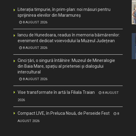
Literația timpurie, în prim-plan: noi măsuri pentru
sprijinirea elevilor din Maramureș
8 AUGUST 2026
Iancu de Hunedoara, readus în memoria băimărenilor:
eveniment dedicat voievodului la Muzeul Județean
8 AUGUST 2026
Cinci țări, o singură întâlnire: Muzeul de Mineralogie
din Baia Mare, spațiu al prieteniei și dialogului
intercultural
8 AUGUST 2026
Vise transformate în artă la Filiala Traian
8 AUGUST
2026
Compact LIVE, în Preluca Nouă, de Perseide Fest
8
AUGUST 2026