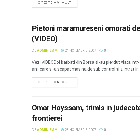
CITESTE MAI MULT
Pietoni maramureseni omorati de
(VIDEO)
DE
ADMIN EMM
24 NOIEMBRIE 2007
0
Vezi VIDEODoi barbati din Borsa si-au pierdut viata int
ani, care si-a scapat masina de sub control si a intrat in pl
CITESTE MAI MULT
Omar Hayssam, trimis in judecata
frontierei
DE
ADMIN EMM
23 NOIEMBRIE 2007
0