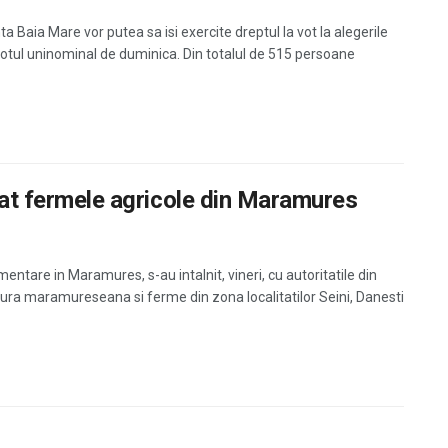
a Baia Mare vor putea sa isi exercite dreptul la vot la alegerile
tul uninominal de duminica. Din totalul de 515 persoane
itat fermele agricole din Maramures
mentare in Maramures, s-au intalnit, vineri, cu autoritatile din
ltura maramureseana si ferme din zona localitatilor Seini, Danesti