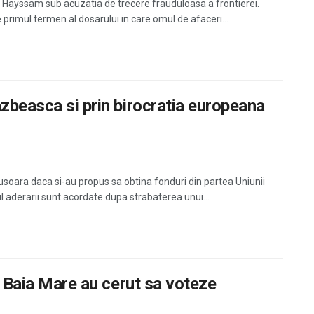
ar Hayssam sub acuzatia de trecere frauduloasa a frontierei.
primul termen al dosarului in care omul de afaceri...
azbeasca si prin birocratia europeana
soara daca si-au propus sa obtina fonduri din partea Uniunii
l aderarii sunt acordate dupa strabaterea unui...
ui Baia Mare au cerut sa voteze