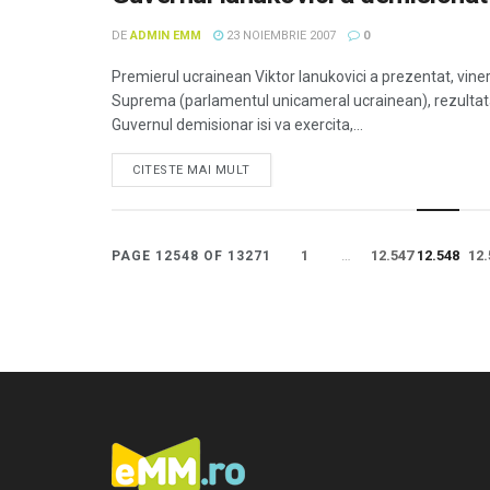
DE
ADMIN EMM
23 NOIEMBRIE 2007
0
Premierul ucrainean Viktor Ianukovici a prezentat, viner
Suprema (parlamentul unicameral ucrainean), rezultata
Guvernul demisionar isi va exercita,...
CITESTE MAI MULT
1
…
12.547
12.548
12.
PAGE 12548 OF 13271