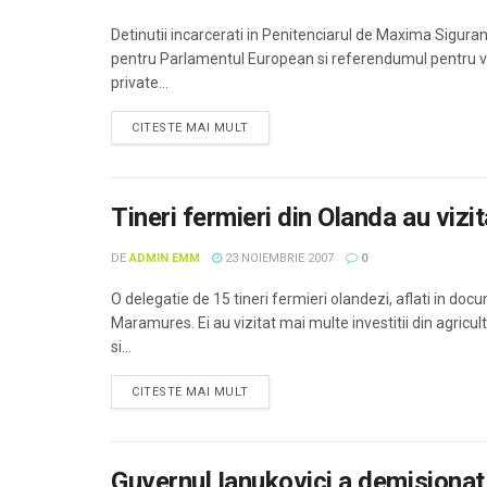
Detinutii incarcerati in Penitenciarul de Maxima Sigurant
pentru Parlamentul European si referendumul pentru vo
private...
CITESTE MAI MULT
Tineri fermieri din Olanda au viz
DE
ADMIN EMM
23 NOIEMBRIE 2007
0
O delegatie de 15 tineri fermieri olandezi, aflati in docu
Maramures. Ei au vizitat mai multe investitii din agricu
si...
CITESTE MAI MULT
Guvernul Ianukovici a demisionat