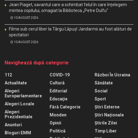
Jean Piaget, savantul care a schimbat felul în care înțelegem
mintea copilului, omagiat la Biblioteca „Petre Dulfu”
10 AUGUST 2026
Filme sub cerul liber la Târgu Lăpuș! Jandarmii au fost alături de
spectatori
10 AUGUST 2026
Navighează după categorie
112
COVID-19
Război În Ucraina
Actualitate
Cultură
Sănătate
Alegeri
Editorial
Social
Europarlamentare
Educaţie
Sport
Alegeri Locale
Fără Categorie
Știri Externe
Alegeri
Monden
Știri Naționale
Prezidentiale
Opinii
Știrile Zilei
Anunturi
Politică
Timp Liber
Bloguri EMM