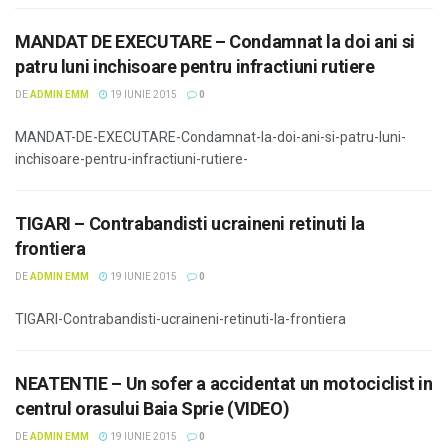
MANDAT DE EXECUTARE – Condamnat la doi ani si
patru luni inchisoare pentru infractiuni rutiere
DE
ADMIN EMM
19 IUNIE 2015
0
MANDAT-DE-EXECUTARE-Condamnat-la-doi-ani-si-patru-luni-
inchisoare-pentru-infractiuni-rutiere-
TIGARI – Contrabandisti ucraineni retinuti la
frontiera
DE
ADMIN EMM
19 IUNIE 2015
0
TIGARI-Contrabandisti-ucraineni-retinuti-la-frontiera
NEATENTIE – Un sofer a accidentat un motociclist in
centrul orasului Baia Sprie (VIDEO)
DE
ADMIN EMM
19 IUNIE 2015
0