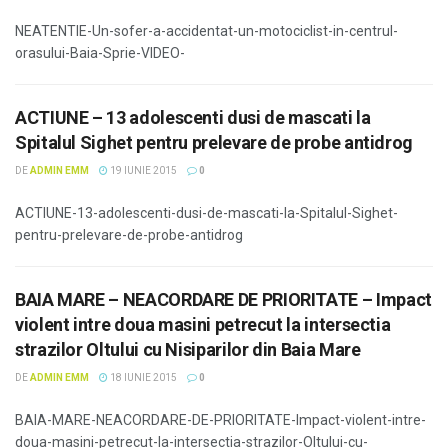
NEATENTIE-Un-sofer-a-accidentat-un-motociclist-in-centrul-
orasului-Baia-Sprie-VIDEO-
ACTIUNE – 13 adolescenti dusi de mascati la
Spitalul Sighet pentru prelevare de probe antidrog
DE
ADMIN EMM
19 IUNIE 2015
0
ACTIUNE-13-adolescenti-dusi-de-mascati-la-Spitalul-Sighet-
pentru-prelevare-de-probe-antidrog
BAIA MARE – NEACORDARE DE PRIORITATE – Impact
violent intre doua masini petrecut la intersectia
strazilor Oltului cu Nisiparilor din Baia Mare
DE
ADMIN EMM
18 IUNIE 2015
0
BAIA-MARE-NEACORDARE-DE-PRIORITATE-Impact-violent-intre-
doua-masini-petrecut-la-intersectia-strazilor-Oltului-cu-