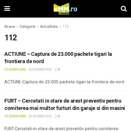
Acasa
Categorie
Actualitate
112
112
ACTIUNE – Captura de 23.000 pachete tigari la
frontiera de nord
DE
ADMIN EMM
20 IUNIE 2015
0
ACTIUNE-Captura-de-23-000-pachete-tigari-la-frontiera-de-nord
FURT – Cercetati in stare de arest preventiv pentru
comiterea mai multor furturi din garaje si din masini
DE
ADMIN EMM
19 IUNIE 2015
0
FURT-Cercetati-in-stare-de-arest-preventiv-pentru-comiterea-