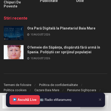
Publicitate
Utile
Chipuri De
Poveste
Stiri recente
Ora Pară Digitală la Planetariul Baia Mare
10 AUGUST 2026
O femeie din Săpânța, dispărută fără urmă în
Spania. Polițiștii cer sprijinul populației
10 AUGUST 2026
Termeni de folosire
Politica de confidentialitate
Politica cookies
Cazare Baia Mare
Pensiune Sighișoara
✕
Ascultă Live
Radio eMaramureș
© 2020 eMaramures. Toate drepturile rezervate.