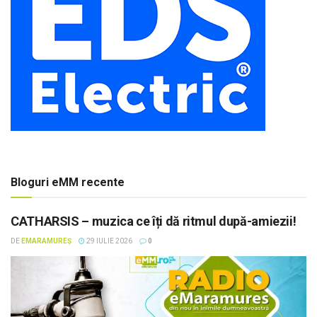
Bloguri eMM recente
CATHARSIS – muzica ce îți dă ritmul după-amiezii!
DE
EMARAMUREȘ
29 IULIE 2026
0