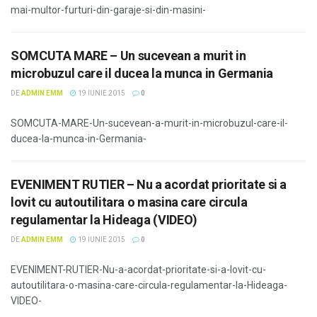
mai-multor-furturi-din-garaje-si-din-masini-
SOMCUTA MARE – Un sucevean a murit in
microbuzul care il ducea la munca in Germania
DE
ADMIN EMM
19 IUNIE 2015
0
SOMCUTA-MARE-Un-sucevean-a-murit-in-microbuzul-care-il-
ducea-la-munca-in-Germania-
EVENIMENT RUTIER – Nu a acordat prioritate si a
lovit cu autoutilitara o masina care circula
regulamentar la Hideaga (VIDEO)
DE
ADMIN EMM
19 IUNIE 2015
0
EVENIMENT-RUTIER-Nu-a-acordat-prioritate-si-a-lovit-cu-
autoutilitara-o-masina-care-circula-regulamentar-la-Hideaga-
VIDEO-