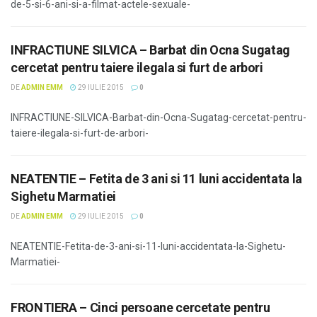
de-5-si-6-ani-si-a-filmat-actele-sexuale-
INFRACTIUNE SILVICA – Barbat din Ocna Sugatag
cercetat pentru taiere ilegala si furt de arbori
DE
ADMIN EMM
29 IULIE 2015
0
INFRACTIUNE-SILVICA-Barbat-din-Ocna-Sugatag-cercetat-pentru-
taiere-ilegala-si-furt-de-arbori-
NEATENTIE – Fetita de 3 ani si 11 luni accidentata la
Sighetu Marmatiei
DE
ADMIN EMM
29 IULIE 2015
0
NEATENTIE-Fetita-de-3-ani-si-11-luni-accidentata-la-Sighetu-
Marmatiei-
FRONTIERA – Cinci persoane cercetate pentru