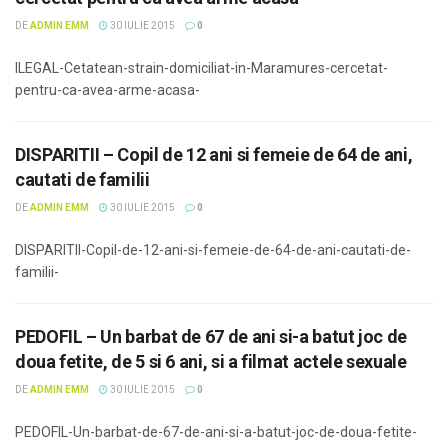
DE
ADMIN EMM
30 IULIE 2015
0
ILEGAL-Cetatean-strain-domiciliat-in-Maramures-cercetat-
pentru-ca-avea-arme-acasa-
DISPARITII – Copil de 12 ani si femeie de 64 de ani,
cautati de familii
DE
ADMIN EMM
30 IULIE 2015
0
DISPARITII-Copil-de-12-ani-si-femeie-de-64-de-ani-cautati-de-
familii-
PEDOFIL – Un barbat de 67 de ani si-a batut joc de
doua fetite, de 5 si 6 ani, si a filmat actele sexuale
DE
ADMIN EMM
30 IULIE 2015
0
PEDOFIL-Un-barbat-de-67-de-ani-si-a-batut-joc-de-doua-fetite-