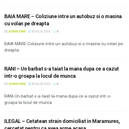
BAIA MARE – Coliziune intre un autobuz si o masina
cu volan pe dreapta
DE
ADMIN EMM
30 IULIE 2015
0
BAIA-MARE-Coliziune-intre-un-autobuz-si-o-masina-cu-volan-pe-
dreapta-
RANI – Un barbat s-a taiat la mana dupa ce a cazut
intr-o groapa la locul de munca
DE
ADMIN EMM
30 IULIE 2015
0
RANI-Un-barbat-s-a-taiat-la-mana-dupa-ce-a-cazut-intr-o-
groapa-la-locul-de-munca
ILEGAL – Cetatean strain domiciliat in Maramures,
cercetat pentru ca avea arme acasa