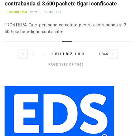
contrabanda si 3.600 pachete tigari confiscate
DE
ADMIN EMM
29 IULIE 2015
0
FRONTIERA-Cinci-persoane-cercetate-pentru-contrabanda-si-3-
600-pachete-tigari-confiscate-
1
…
1.811
1.812
1.813
…
1.846
PAGE 1812 OF 1846