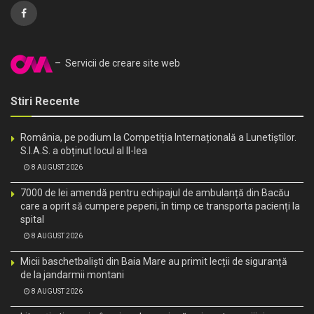
– Servicii de creare site web
Stiri Recente
România, pe podium la Competiția Internațională a Lunetiștilor.
S.I.A.S. a obținut locul al II-lea
8 AUGUST 2026
7000 de lei amendă pentru echipajul de ambulanță din Bacău
care a oprit să cumpere pepeni, în timp ce transporta pacienți la
spital
8 AUGUST 2026
Micii baschetbaliști din Baia Mare au primit lecții de siguranță
de la jandarmii montani
8 AUGUST 2026