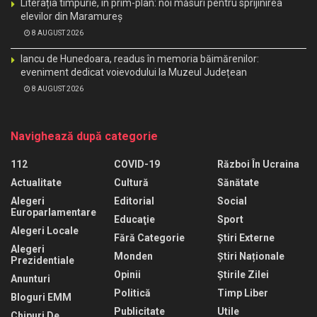
Literația timpurie, în prim-plan: noi măsuri pentru sprijinirea
elevilor din Maramureș
8 AUGUST 2026
Iancu de Hunedoara, readus în memoria băimărenilor:
eveniment dedicat voievodului la Muzeul Județean
8 AUGUST 2026
Navighează după categorie
112
COVID-19
Război În Ucraina
Actualitate
Cultură
Sănătate
Alegeri
Editorial
Social
Europarlamentare
Educaţie
Sport
Alegeri Locale
Fără Categorie
Știri Externe
Alegeri
Monden
Știri Naționale
Prezidentiale
Opinii
Știrile Zilei
Anunturi
Politică
Timp Liber
Bloguri EMM
Publicitate
Utile
Chipuri De