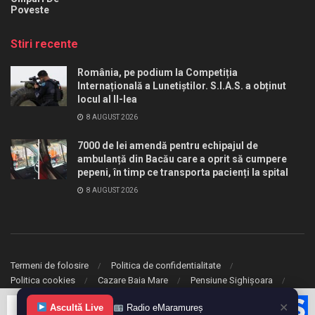
Poveste
Stiri recente
România, pe podium la Competiția
Internațională a Lunetiștilor. S.I.A.S. a obținut
locul al II-lea
8 AUGUST 2026
7000 de lei amendă pentru echipajul de
ambulanță din Bacău care a oprit să cumpere
pepeni, în timp ce transporta pacienți la spital
8 AUGUST 2026
Termeni de folosire
Politica de confidentialitate
Politica cookies
Cazare Baia Mare
Pensiune Sighișoara
✕
© 2020 eMaramures. Toate drepturile rezervate.
Ascultă Live
Radio eMaramureș