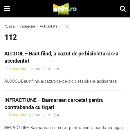
Acasa
Categorie
Actualitate
112
112
ALCOOL – Baut fiind, a cazut de pe bicicleta si s-a
accidentat
DE
ADMIN EMM
30 IULIE 2015
0
ALCOOL-Baut-fiind-a-cazut-de-pe-bicicleta-si-s-a-accidentat-
INFRACTIUNE – Baimarean cercetat pentru
contrabanda cu tigari
DE
ADMIN EMM
30 IULIE 2015
0
INFRACTIUNE-Baimarean-cercetat-pentru-contrabanda-cu-tigari-