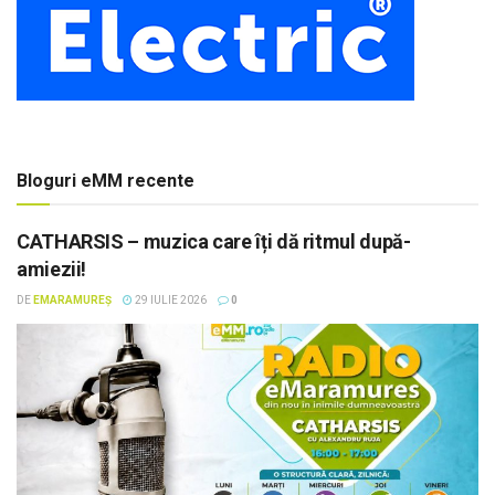
Bloguri eMM recente
CATHARSIS – muzica care îți dă ritmul după-
amiezii!
DE
EMARAMUREȘ
29 IULIE 2026
0