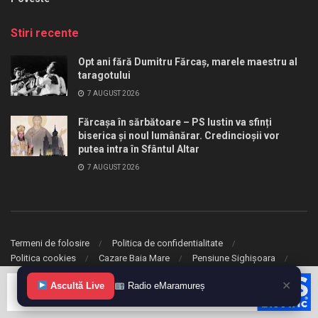
Stiri recente
Opt ani fără Dumitru Fărcaș, marele maestru al
taragotului
7 AUGUST 2026
Fărcașa în sărbătoare – PS Iustin va sfinți
biserica și noul lumânărar. Credincioșii vor
putea intra în Sfântul Altar
7 AUGUST 2026
Termeni de folosire
Politica de confidentialitate
Politica cookies
Cazare Baia Mare
Pensiune Sighișoara
✕
© 2020 eMaramures. Toate drepturile rezervate.
Ascultă Live
Radio eMaramureș