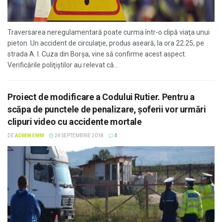
Traversarea neregulamentară poate curma într-o clipă viaţa unui
pieton. Un accident de circulaţie, produs aseară, la ora 22.25, pe
strada A. I. Cuza din Borşa, vine să confirme acest aspect.
Verificările poliţiştilor au relevat că...
Proiect de modificare a Codului Rutier. Pentru a
scăpa de punctele de penalizare, şoferii vor urmări
clipuri video cu accidente mortale
DE
ADMIN EMM
24 SEPTEMBRIE 2018
0