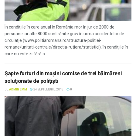
În condiţiile în care anual în România mor în jur de 2000 de
persoane iar alte 8000 sunt rănite grav în urma accidentelor de
circulaţie (www.politiaromana.ro/structura-politiei-
romane/unitati-centrale/directia-rutiera/statistici), în condiţiile în
care nu este zi fără o...
Şapte furturi din maşini comise de trei băimăreni
soluţionate de poliţişti
DE
ADMIN EMM
24 SEPTEMBRIE 2018
0