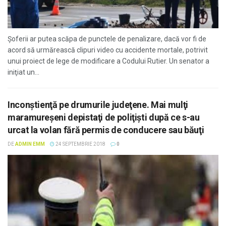
Şoferii ar putea scăpa de punctele de penalizare, dacă vor fi de
acord să urmărească clipuri video cu accidente mortale, potrivit
unui proiect de lege de modificare a Codului Rutier. Un senator a
iniţiat un...
Inconştienţă pe drumurile judeţene. Mai mulţi
maramureşeni depistaţi de poliţişti după ce s-au
urcat la volan fără permis de conducere sau băuţi
DE
ADMIN EMM
24 SEPTEMBRIE 2018
0