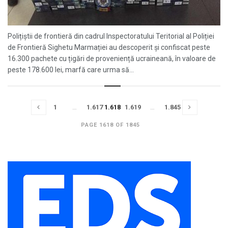
Polițiștii de frontieră din cadrul Inspectoratului Teritorial al Poliției
de Frontieră Sighetu Marmației au descoperit și confiscat peste
16.300 pachete cu țigări de proveniență ucraineană, în valoare de
peste 178.600 lei, marfă care urma să...
1
…
1.617
1.618
1.619
…
1.845
PAGE 1618 OF 1845