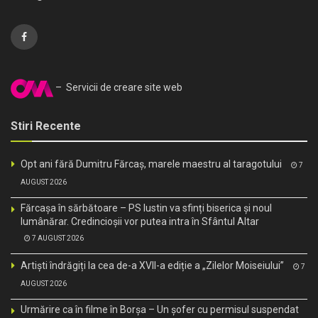
– Servicii de creare site web
Stiri Recente
Opt ani fără Dumitru Fărcaș, marele maestru al taragotului
7
AUGUST 2026
Fărcașa în sărbătoare – PS Iustin va sfinți biserica și noul
lumânărar. Credincioșii vor putea intra în Sfântul Altar
7 AUGUST 2026
Artiști îndrăgiți la cea de-a XVII-a ediție a „Zilelor Moiseiului”
7
AUGUST 2026
Urmărire ca în filme în Borșa – Un șofer cu permisul suspendat