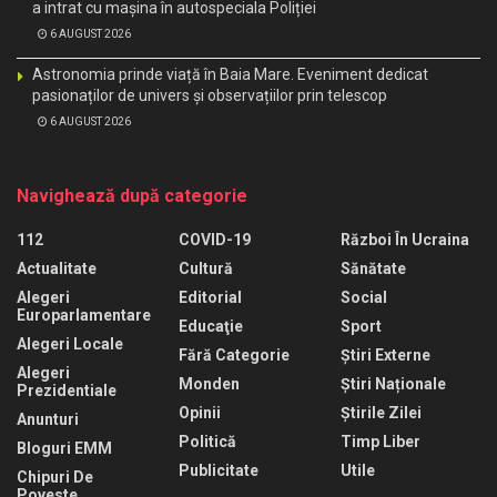
a intrat cu mașina în autospeciala Poliției
6 AUGUST 2026
Astronomia prinde viață în Baia Mare. Eveniment dedicat
pasionaților de univers și observațiilor prin telescop
6 AUGUST 2026
Navighează după categorie
112
COVID-19
Război În Ucraina
Actualitate
Cultură
Sănătate
Alegeri
Editorial
Social
Europarlamentare
Educaţie
Sport
Alegeri Locale
Fără Categorie
Știri Externe
Alegeri
Monden
Știri Naționale
Prezidentiale
Opinii
Știrile Zilei
Anunturi
Politică
Timp Liber
Bloguri EMM
Publicitate
Utile
Chipuri De
Poveste