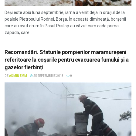
Deşi este abia luna septembrie, iarna a venit deja în oraşul de la
poalele Pietrosului Rodnei, Borşa. În această dimineaţă, borşenii
care au avut drum în Pasul Prislop au văzut cum cade prima
zăpadă, care...
Recomandări. Sfaturile pompierilor maramureşeni
referitoare la coșurile pentru evacuarea fumului și a
gazelor fierbinți
DE
ADMIN EMM
25 SEPTEMBRIE 2018
0