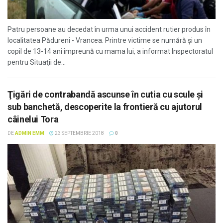
Patru persoane au decedat în urma unui accident rutier produs în
localitatea Pădureni - Vrancea. Printre victime se numără și un
copil de 13-14 ani împreună cu mama lui, a informat Inspectoratul
pentru Situaţii de...
Ţigări de contrabandă ascunse în cutia cu scule şi
sub banchetă, descoperite la frontieră cu ajutorul
câinelui Tora
DE
ADMIN EMM
23 SEPTEMBRIE 2018
0