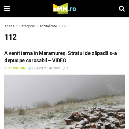
Acasa
Categorie
Actualitate
112
112
A venit iarna în Maramureş. Stratul de zăpadă s-a
depus pe carosabil – VIDEO
DE
ADMIN EMM
25 SEPTEMBRIE 2018
0