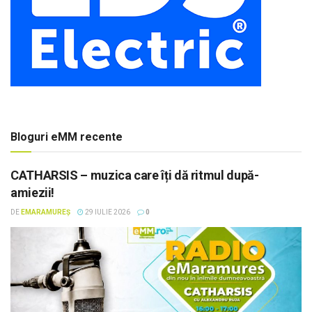
Bloguri eMM recente
CATHARSIS – muzica care îți dă ritmul după-
amiezii!
DE
EMARAMUREȘ
29 IULIE 2026
0