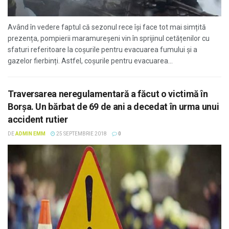
Având în vedere faptul că sezonul rece își face tot mai simțită
prezența, pompierii maramureșeni vin în sprijinul cetățenilor cu
sfaturi referitoare la coșurile pentru evacuarea fumului și a
gazelor fierbinți. Astfel, coşurile pentru evacuarea...
Traversarea neregulamentară a făcut o victimă în
Borşa. Un bărbat de 69 de ani a decedat în urma unui
accident rutier
DE
ADMIN EMM
25 SEPTEMBRIE 2018
0