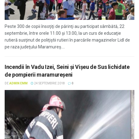
Peste 300 de copii însoţiţi de părinţi au participat sâmbătă, 22
septembrie, între orele 11.00 şi 13.00, la un curs de educaţie
rutieră susţinut de poliţiştii rutieri în parcările magazinelor Lidl de
pe raza judeţului Maramureş....
Incendii în Vadu Izei, Seini şi Vişeu de Sus lichidate
de pompierii maramureşeni
DE
ADMIN EMM
24 SEPTEMBRIE 2018
0