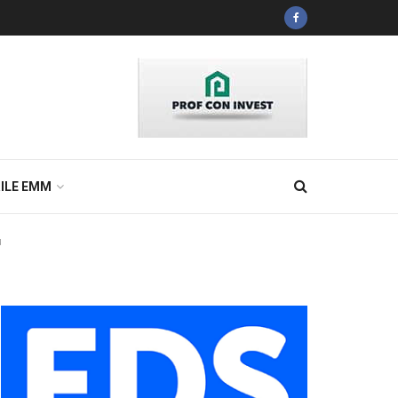
ILE EMM
u