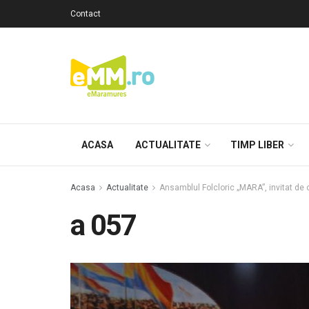
Contact
ACASA
ACTUALITATE
TIMP LIBER
Acasa
Actualitate
Ansamblul Folcloric „MARA”, invitat de 
a 057