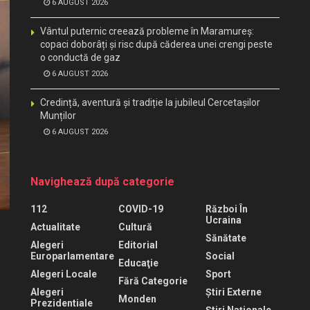
6 AUGUST 2026
Vântul puternic creează probleme în Maramureș:
copaci doborâți și risc după căderea unei crengi peste
o conductă de gaz
6 AUGUST 2026
Credință, aventură și tradiție la jubileul Cercetașilor
Munților
6 AUGUST 2026
Navighează după categorie
112
COVID-19
Război În
Ucraina
Actualitate
Cultură
Sănătate
Alegeri
Editorial
Europarlamentare
Social
Educaţie
Alegeri Locale
Sport
Fără Categorie
Alegeri
Știri Externe
Monden
Prezidentiale
Știri Naționale