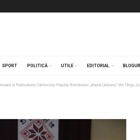
SPORT
POLITICĂ
UTILE
EDITORIAL
BLOGUR
onoare la Festivalului Cântecului Popular Românesc „Maria Lătăreţu” din Târgu Ji