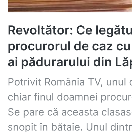
Revoltător: Ce legătu
procurorul de caz cu 
ai pădurarului din L
Potrivit România TV, unul d
chiar finul doamnei procu
Se pare că aceasta clasase
snopit în bătaie. Unul dint