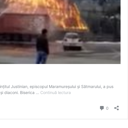
inţitul Justinian, episcopul Maramureşului şi Sătmarului, a pus
Istoricul
 şi diaconi. Biserica …
Continuă lectura
bisericii
din
comentarii
0
Complexul
Borșa,
mistuită