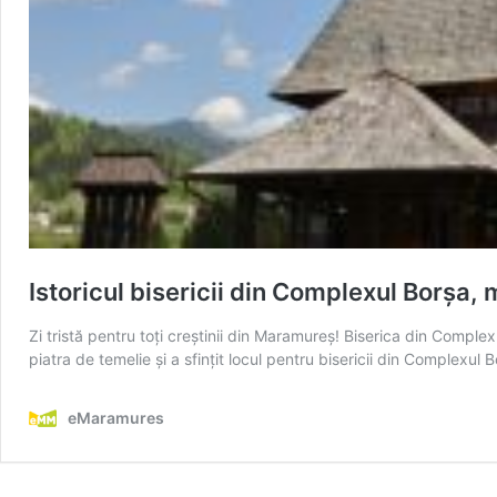
Istoricul bisericii din Complexul Borșa, m
Zi tristă pentru toți creștinii din Maramureș! Biserica din Comple
piatra de temelie şi a sfinţit locul pentru bisericii din Complexu
eMaramures