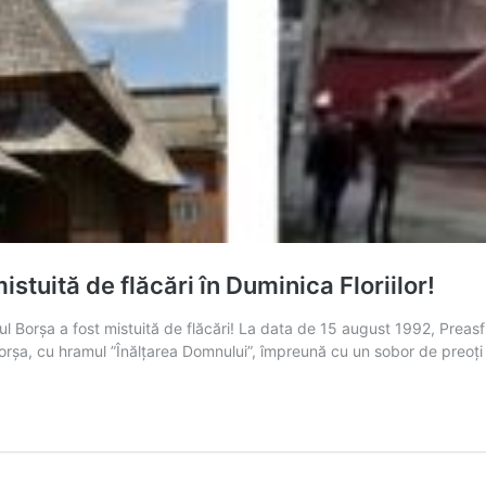
istuită de flăcări în Duminica Floriilor!
xul Borșa a fost mistuită de flăcări! La data de 15 august 1992, Preasf
l Borșa, cu hramul ”Înălţarea Domnului”, împreună cu un sobor de preoţi